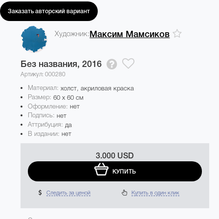
Заказать авторский вариант
Художник:
Максим Мамсиков
Без названия,
2016
Артикул: 000280
Материал:
холст, акриловая краска
Размер:
60 x 60 см
Оформление:
нет
Подпись:
нет
Аттрибуция:
да
В издании:
нет
3.000 USD
КУПИТЬ
Следить за ценой
Купить в один клик