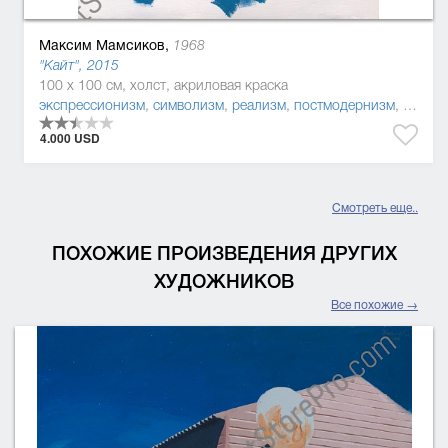
Максим Мамсиков,
1968
"Кайт", 2015
100 x 100 см, холст, акриловая краска
экспрессионизм
,
символизм
,
реализм
,
постмодернизм
,
живопи
4.000 USD
Смотреть еще..
ПОХОЖИЕ ПРОИЗВЕДЕНИЯ ДРУГИХ
ХУДОЖНИКОВ
Все похожие →