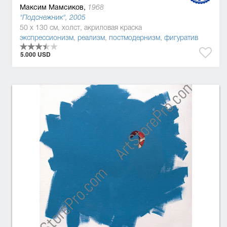
Максим Мамсиков,
1968
"Подснежник", 2005
50 x 130 см, холст, акриловая краска
экспрессионизм
,
реализм
,
постмодернизм
,
фигуратив
5.000 USD