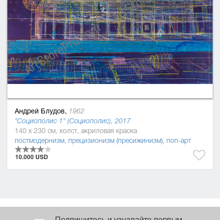
Андрей Блудов,
1962
"Социополис 1" (Социополис), 2017
140 x 230 см, холст, акриловая краска
постмодернизм
,
прецизионизм (пресижинизм)
,
поп-арт
10.000 USD
Подпишитесь и узнавайте первым