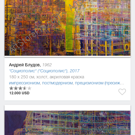
Андрей Блудов,
1962
"Социополис" ("Социополис"), 2017
180 x 250 см, холст, акриловая краска
импрессионизм
,
постмодернизм
,
прецизионизм (пресижинизм)
12.000 USD