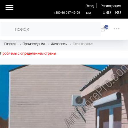
Вход
Регистрация
см
USD
RU
+380 66 017-49-59
00
→
→
→
Главная
Произведения
Живопись
Без названия
Проблемы с определением страны