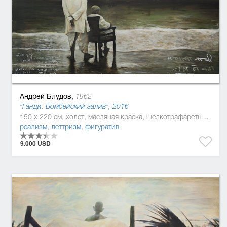
Андрей Блудов,
1962
"Ганди. Бомбейский залив", 2016
150 x 220 см, холст, масляная краска, шелкотрафаретная краска
реализм
,
леттризм
,
фигуратив
9.000 USD