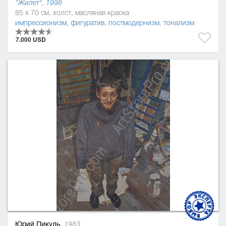
"Жилет", 1998
85 x 70 см, холст, масляная краска
импрессионизм
,
фигуратив
,
постмодернизм
,
тонализм
7.000 USD
Юрий Пикуль,
1983