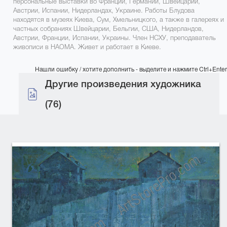
персональные выставки во Франции, Германии, Швейцарии,
Австрии, Испании, Нидерландах, Украине. Работы Блудова
находятся в музеях Киева, Сум, Хмельницкого, а также в галереях и
частных собраниях Швейцарии, Бельгии, США, Нидерландов,
Австрии, Франции, Испании, Украины. Член НСХУ, преподаватель
живописи в НАОМА. Живет и работает в Киеве.
Нашли ошибку / хотите дополнить - выделите и нажмите Ctrl+Enter
Другие произведения художника
(76)