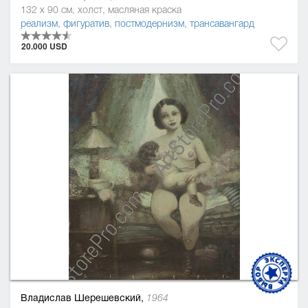
132 x 90 см, холст, масляная краска
реализм
,
фигуратив
,
постмодернизм
,
трансавангард
20.000 USD
Владислав Шерешевский,
1964