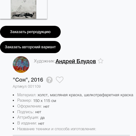
Заказать репродукцию
Заказать авторский вариант
Художник:
Андрей Блудов
"Сон",
2016
Артикул: 001109
Материал:
холст, масляная краска, шелкотрафаретная краска
Размер:
150 x 115 см
Оформление:
нет
Подпись:
нет
Аттрибуция:
да
В издании:
нет
Название техники и способа изготовления: