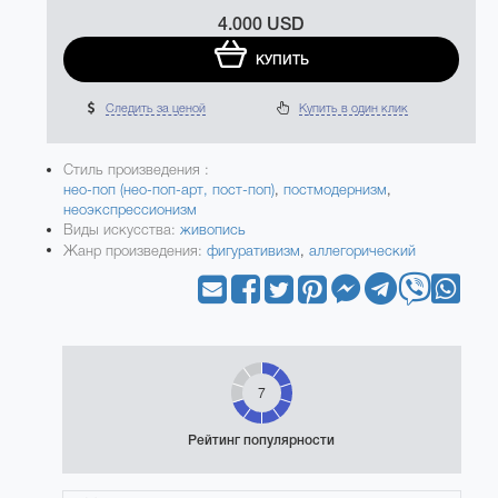
4.000 USD
КУПИТЬ
Следить за ценой
Купить в один клик
Стиль произведения :
нео-поп (нео-поп-арт, пост-поп)
,
постмодернизм
,
неоэкспрессионизм
Виды искусства:
живопись
Жанр произведения:
фигуративизм
,
аллегорический
7
Рейтинг популярности