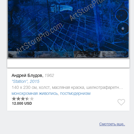
Андрей Блудов,
1962
"Station", 2015
140 x 230 см, холст, масляная краска, шелкотрафаретная краска, шелкотрафаретная краска
монохромная живопись
,
постмодернизм
12.000 USD
Смотреть еще..