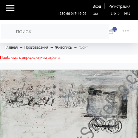
Вход
Регистрация
см
USD
RU
+380 66 017-49-59
00
→
→
→
Главная
Произведения
Живопись
"Сон"
Проблемы с определением страны