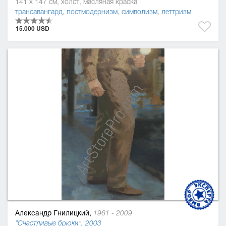
141 x 147 см, холст, масляная краска
трансавангард
,
постмодернизм
,
символизм
,
леттризм
15.000 USD
Александр Гнилицкий,
1961 - 2009
"Счастливые брюки", 2003