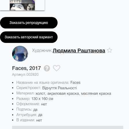
Заказать репродукцию
Заказать авторский вариант
Художник:
Людмила Раштанова
Faces,
2017
Артикул: 002820
Название на языке оригинала:
Faces
Серия/проект:
Відчуття Реальності
Материал:
холст, акриловая краска, масляная краска
Размер:
130 x 160 см
Оформление:
нет
Подпись:
да
Аттрибуция:
да
В издании:
нет