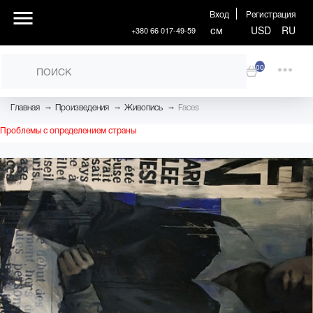
Вход
Регистрация
см
USD
RU
+380 66 017-49-59
00
→
→
→
Главная
Произведения
Живопись
Faces
Проблемы с определением страны