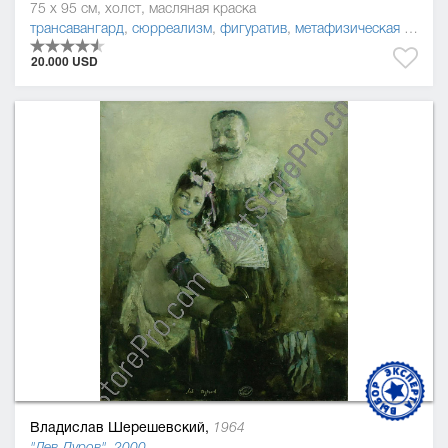
75 x 95 см, холст, масляная краска
трансавангард
,
сюрреализм
,
фигуратив
,
метафизическая живопись
20.000 USD
Владислав Шерешевский,
1964
"Лев Дуров", 2000