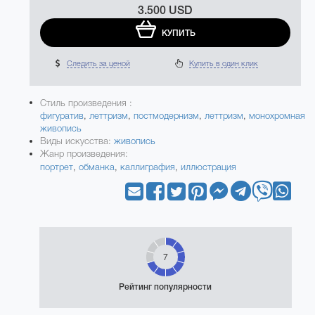
3.500 USD
КУПИТЬ
Следить за ценой
Купить в один клик
Стиль произведения :
фигуратив
,
леттризм
,
постмодернизм
,
леттризм
,
монохромная
живопись
Виды искусства:
живопись
Жанр произведения:
портрет
,
обманка
,
каллиграфия
,
иллюстрация
7
Рейтинг популярности