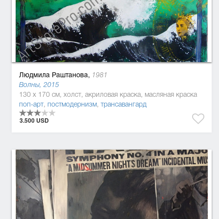
Людмила Раштанова,
1981
Волны, 2015
130 x 170 см, холст, акриловая краска, масляная краска
поп-арт
,
постмодернизм
,
трансавангард
3.500 USD