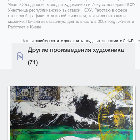
Член «Объединения молодых Художников и Искусствоведов» НСХУ.
Участница республиканских выставок НСХУ. Работаю в сфере
станковой графики, станковой живописи, техниках витража и
мозаике. Начала выставочную деятельность в 2003 году. Живет и
Работает в Киеве.
Нашли ошибку / хотите дополнить - выделите и нажмите Ctrl+Enter
Другие произведения художника
(71)