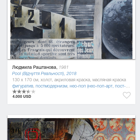
Людмила Раштанова,
1981
Pool (Відчуття Реальності), 2018
130 x 170 см, холст, акриловая краска, масляная краска
фигуратив
,
постмодернизм
,
нео-поп (нео-поп-арт, пост-поп)
,
л
4.000 USD