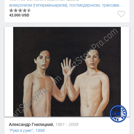
анахронизм (гиперманьеризм)
,
постмодернизм
,
трансавангард
,
42.000 USD
Александр Гнилицкий,
1961 - 2009
"Рука в руке", 1998