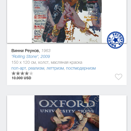
Винни Реунов,
1963
"Rolling Stone", 2009
150 x 120 см, холст, масляная краска
поп-арт
,
реализм
,
леттризм
,
постмодернизм
10.000 USD