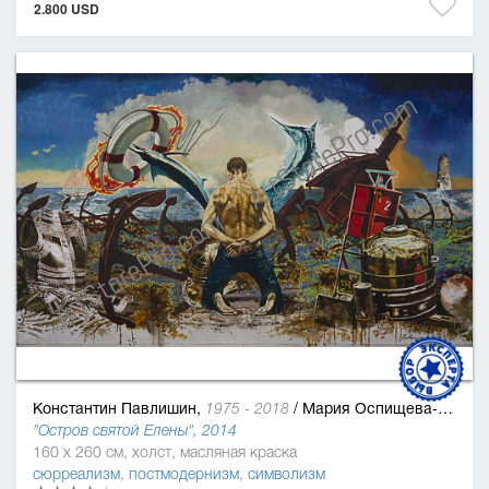
2.800 USD
Константин Павлишин,
/
Мария Оспищева-Павлишин
1975 - 2018
"Остров святой Елены", 2014
160 x 260 см, холст, масляная краска
сюрреализм
,
постмодернизм
,
символизм