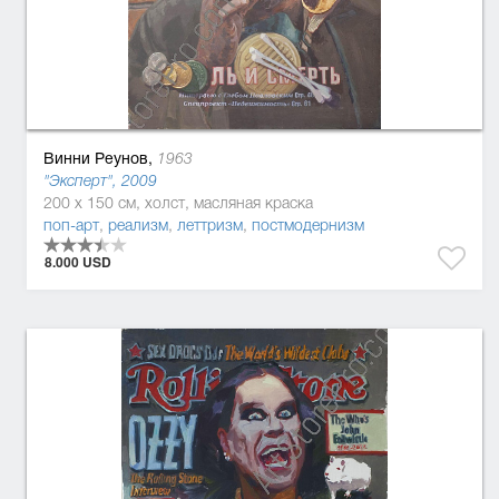
Винни Реунов,
1963
"Эксперт", 2009
200 x 150 см, холст, масляная краска
поп-арт
,
реализм
,
леттризм
,
постмодернизм
8.000 USD