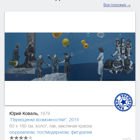
Все похожие →
Юрий Коваль,
1979
"Переоценка возможностей", 2015
60 x 160 см, холст, лак, масляная краска
сюрреализм
,
постмодернизм
,
фигуратив