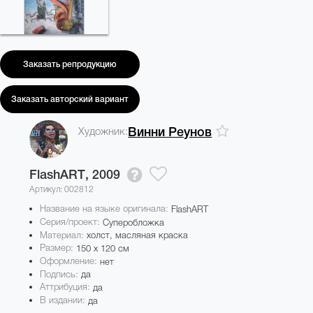
Заказать репродукцию
Заказать авторский вариант
Художник:
Винни Реунов
FlashART,
2009
Артикул: 002812
Название на языке оригинала:
FlashART
Серия/проект:
Суперобложка
Материал:
холст, масляная краска
Размер:
150 x 120 см
Оформление:
нет
Подпись:
да
Аттрибуция:
да
В издании:
да