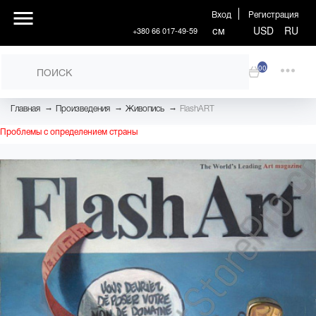
Вход
Регистрация
см
USD
RU
+380 66 017-49-59
00
→
→
→
Главная
Произведения
Живопись
FlashART
Проблемы с определением страны