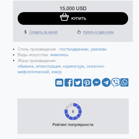
15.000 USD
КУПИТЬ
Следить за ценой
Купить в один клик
Стиль произведения :
постмодернизм
,
реализм
Виды искусства:
живопись
Жанр произведения:
обманка
,
иллюстрация
,
карикатура
,
сказочно-
мифологический
,
юмор
8
Рейтинг популярности