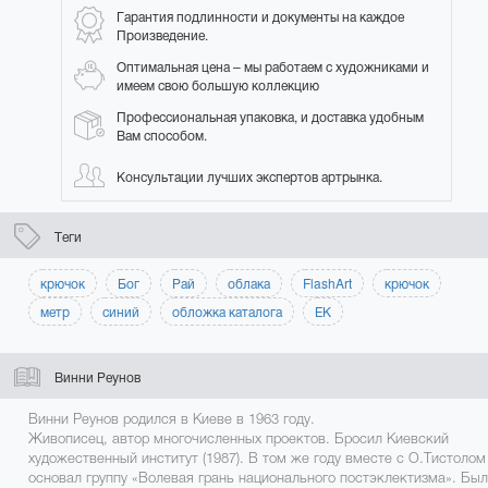
Гарантия подлинности и документы на каждое
Произведение.
Оптимальная цена – мы работаем с художниками и
имеем свою большую коллекцию
Профессиональная упаковка, и доставка удобным
Вам способом.
Консультации лучших экспертов артрынка.
Теги
крючок
Бог
Рай
облака
FlashArt
крючок
метр
синий
обложка каталога
ЕК
Винни Реунов
Винни Реунов родился в Киеве в 1963 году.
Живописец, автор многочисленных проектов. Бросил Киевский
художественный институт (1987). В том же году вместе с О.Тистолом
основал группу «Волевая грань национального постэклектизма». Был