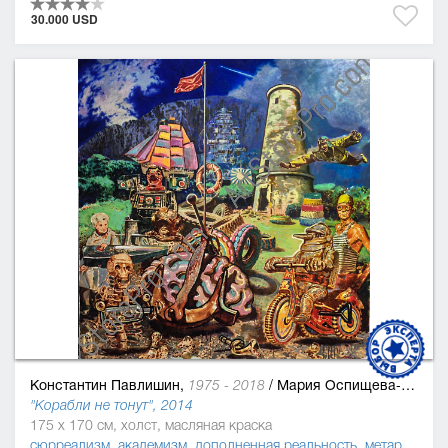
30.000 USD
Константин Павлишин,
/
Мария Оспищева-Павлишин
1975 - 2018
"Корабли не тонут", 2014
175 x 170 см, холст, масляная краска
сюрреализм
,
академизм
,
дополненная реальность
,
метареализм