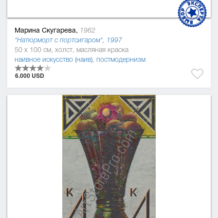
Марина Скугарева,
1962
"Натюрморт с портсигаром", 1997
50 x 100 см, холст, масляная краска
наивное искусство (наив)
,
постмодернизм
6.000 USD