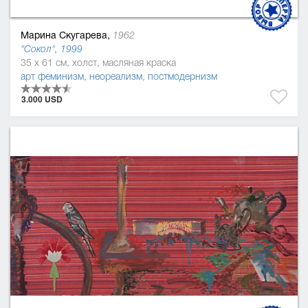
Марина Скугарева,
1962
"Сокол", 1999
35 x 61 см, холст, масляная краска
арт феминизм
,
неореализм
,
постмодернизм
3.000 USD