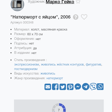
Художник:
Марко Гейко
"Натюрморт с яйцом",
2006
Артикул: 000348
Материал:
холст, масляная краска
Размер:
60 x 70 см
Оформление:
нет
Подпись:
нет
Аттрибуция:
да
В издании:
нет
Стиль произведения :
экспрессионизм
,
живопись жёстких контуров
,
фигуратив
,
постмодернизм
Виды искусства:
живопись
Жанр произведения:
натюрморт
7