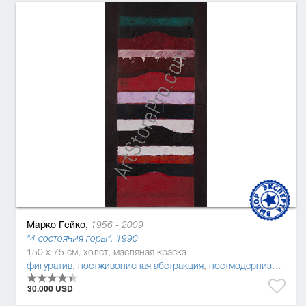
Марко Гейко,
1956 - 2009
"4 состояния горы", 1990
150 x 75 см, холст, масляная краска
фигуратив
,
постживописная абстракция
,
постмодернизм
,
живо
30.000 USD