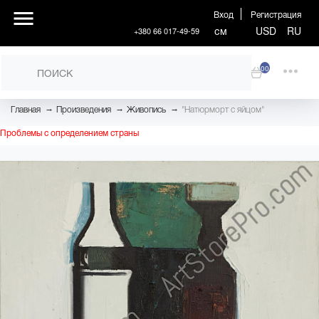
Вход
Регистрация
см
USD
RU
+380 66 017-49-59
00
→
→
→
Главная
Произведения
Живопись
"Натюрморт с яйцом"
Проблемы с определением страны