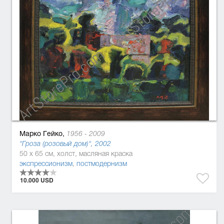
Марко Гейко,
1956 - 2009
"Гроза (розовый дом)", 2002
50 x 65 см, холст, масляная краска
экспрессионизм
,
постмодернизм
10.000 USD