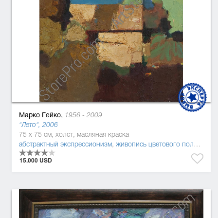
Марко Гейко,
1956 - 2009
"Лето", 2006
75 x 75 см, холст, масляная краска
абстрактный экспрессионизм
,
живопись цветового поля
,
пост
15.000 USD