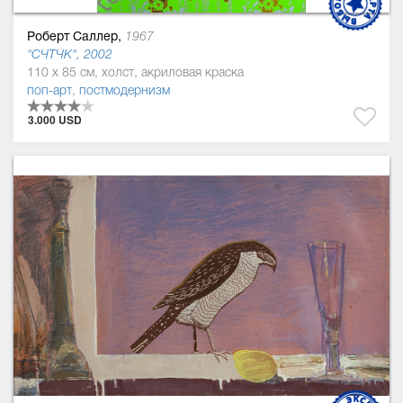
Роберт Саллер,
1967
"СЧТЧК", 2002
110 x 85 см, холст, акриловая краска
поп-арт
,
постмодернизм
3.000 USD