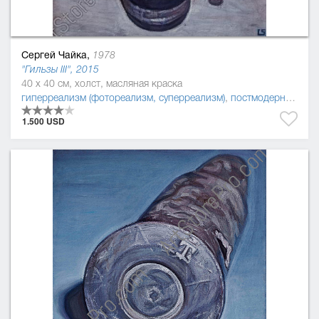
Сергей Чайка,
1978
"Гильзы III", 2015
40 x 40 см, холст, масляная краска
гиперреализм (фотореализм, суперреализм)
,
постмодернизм
,
р
1.500 USD