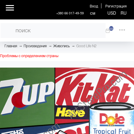
Вход
Регистрация
см
USD
RU
+380 66 017-49-59
00
→
→
→
Главная
Произведения
Живопись
Good Life N2
Проблемы с определением страны