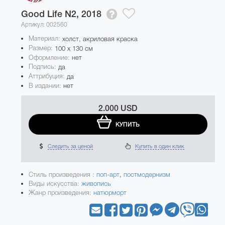
Good Life N2,
2018
Артикул: 002560
Материал:
холст, акриловая краска
Размер:
100 x 130 см
Оформление:
нет
Подпись:
да
Аттрибуция:
да
В издании:
нет
2.000 USD
КУПИТЬ
Следить за ценой
Купить в один клик
Стиль произведения :
поп-арт
,
постмодернизм
Виды искусства:
живопись
Жанр произведения:
натюрморт