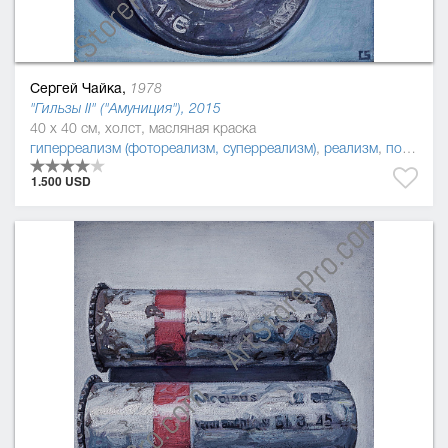
Сергей Чайка,
1978
"Гильзы II" ("Амуниция"), 2015
40 x 40 см, холст, масляная краска
гиперреализм (фотореализм, суперреализм)
,
реализм
,
постмодернизм
1.500 USD