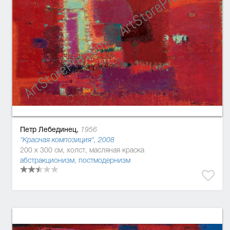
Петр Лебединец,
1956
"Красная композиция", 2008
200 x 300 см, холст, масляная краска
абстракционизм
,
постмодернизм