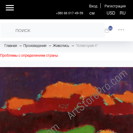
Вход
Регистрация
см
USD
RU
+380 66 017-49-59
00
→
→
→
Главная
Произведения
Живопись
"Аллегория 4"
Проблемы с определением страны