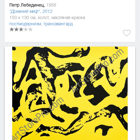
Петр Лебединец,
1956
"Древний миф", 2012
150 x 130 см, холст, масляная краска
постмодернизм
,
трансавангард