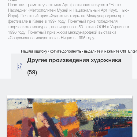
Почетная грамота участника Арт-фестиваля искусств "Наше
Наследие" (Метрополитен Музей и Национальный Арт Клуб, Нью-
Йорк). Почетный приз «Художник года» на Международном арт-
фестивале в Киеве в 1997 году. Почетный приз победителя
творческого конкурса, посвященного 50-летию ООН в Украине в
1996 году. Почетный приз жюри международной выставки
«Современное искусство» в Ницце в 1996 году.
Нашли ошибку / хотите дополнить - выделите и нажмите Ctrl+Enter
Другие произведения художника
(59)