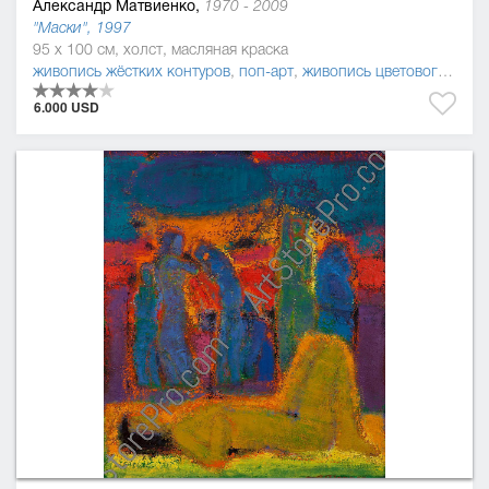
Александр Матвиенко,
1970 - 2009
"Маски", 1997
95 x 100 см, холст, масляная краска
живопись жёстких контуров
,
поп-арт
,
живопись цветового поля
6.000 USD