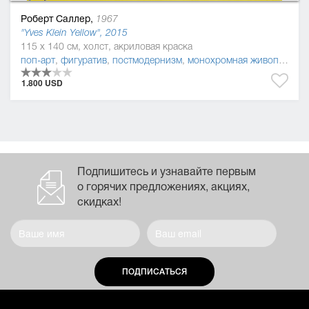
Роберт Саллер,
1967
"Yves Klein Yellow", 2015
115 x 140 см, холст, акриловая краска
поп-арт
,
фигуратив
,
постмодернизм
,
монохромная живопись
1.800 USD
Подпишитесь и узнавайте первым
о горячих предложениях, акциях,
скидках!
ПОДПИСАТЬСЯ