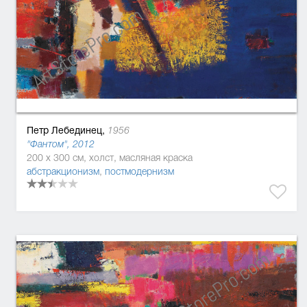
Петр Лебединец,
1956
"Фантом", 2012
200 x 300 см, холст, масляная краска
абстракционизм
,
постмодернизм