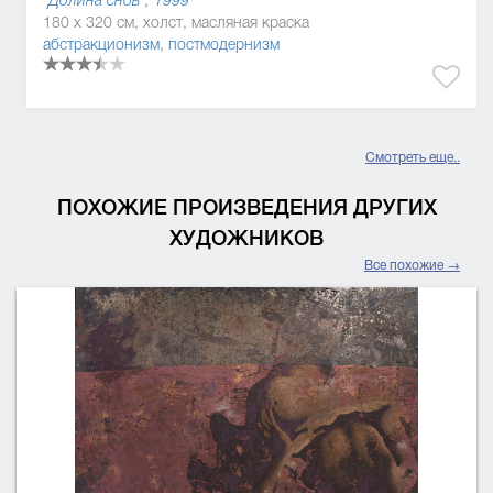
"Долина снов", 1999
180 x 320 см, холст, масляная краска
абстракционизм
,
постмодернизм
Смотреть еще..
ПОХОЖИЕ ПРОИЗВЕДЕНИЯ ДРУГИХ
ХУДОЖНИКОВ
Все похожие →