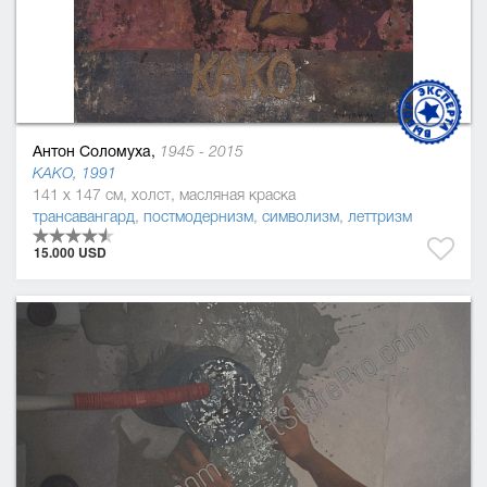
Антон Соломуха,
1945 - 2015
KAKO, 1991
141 x 147 см, холст, масляная краска
трансавангард
,
постмодернизм
,
символизм
,
леттризм
15.000 USD