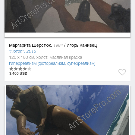
Маргарита Шерстюк,
/
Игорь Канивец
1984
"Потоп", 2015
120 x 180 см, холст, масляная краска
гиперреализм (фотореализм, суперреализм)
3.400 USD