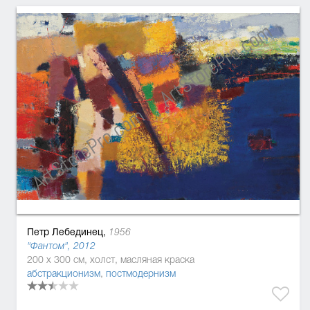
Петр Лебединец,
1956
"Фантом", 2012
200 x 300 см, холст, масляная краска
абстракционизм
,
постмодернизм