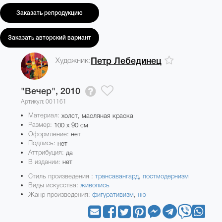
Заказать репродукцию
Заказать авторский вариант
Художник:
Петр Лебединец
"Вечер",
2010
Артикул: 001161
Материал:
холст, масляная краска
Размер:
100 x 90 см
Оформление:
нет
Подпись:
нет
Аттрибуция:
да
В издании:
нет
Стиль произведения :
трансавангард
,
постмодернизм
Виды искусства:
живопись
Жанр произведения:
фигуративизм
,
ню