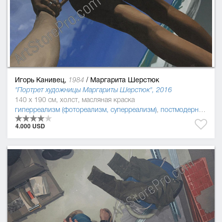
Игорь Канивец,
/
Маргарита Шерстюк
1984
"Портрет художницы Маргариты Шерстюк", 2016
140 x 190 см, холст, масляная краска
гиперреализм (фотореализм, суперреализм)
,
постмодернизм
4.000 USD