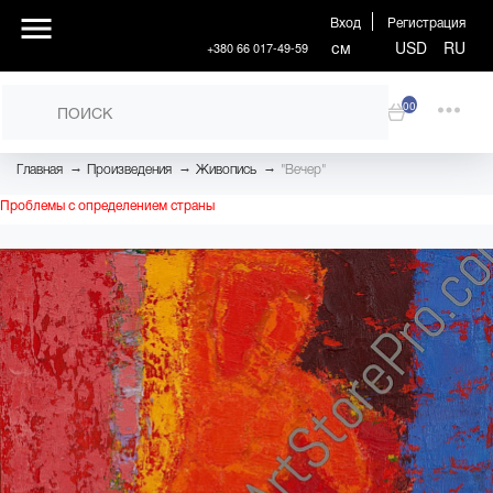
Вход
Регистрация
см
USD
RU
+380 66 017-49-59
00
→
→
→
Главная
Произведения
Живопись
"Вечер"
Проблемы с определением страны