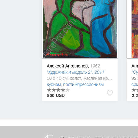
Алексей Аполлонов,
Ан
1962
"Художник и модель 2", 2011
"Су
50 x 40 см, холст, масляная краска
кубизм
,
постимпрессионизм
си
800 USD
2.