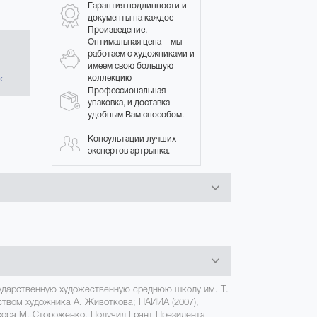
Гарантия подлинности и
документы на каждое
Произведение.
Оптимальная цена – мы
работаем с художниками и
имеем свою большую
в
коллекцию
к
Профессиональная
упаковка, и доставка
удобным Вам способом.
Консультации лучших
экспертов артрынка.
сударственную художественную среднюю школу им. Т.
ством художника А. Животкова; НАИИА (2007),
ора М. Стороженко. Получил Грант Президента