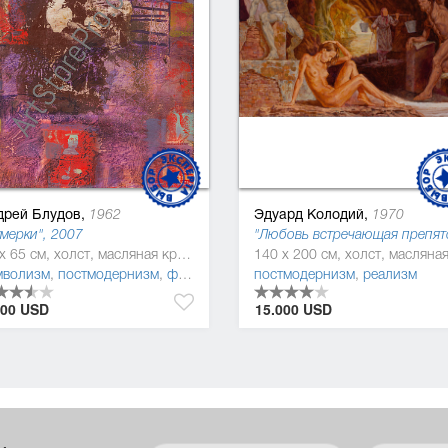
дрей Блудов,
Эдуард Колодий,
1962
1970
мерки", 2007
92 x 65 см, холст, масляная краска
мволизм
,
постмодернизм
,
фигуратив
постмодернизм
,
реализм
200 USD
15.000 USD