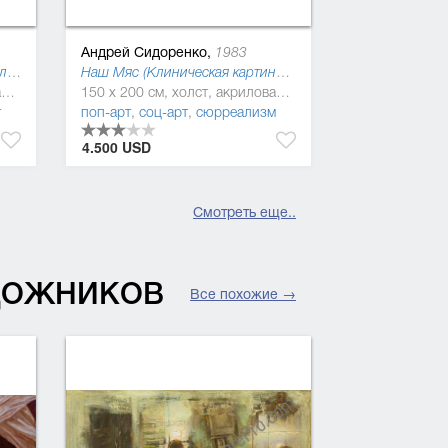
Андрей Сидоренко,
1983
Органиеская коллаборация (Клиническая картина), 2016
Наш Мяс (Клиническая картина), 2015
170 x 170 см, холст, акриловая краска
150 x 200 см, холст, акриловая краска, масляная краска
т
поп-арт
,
соц-арт
,
сюрреализм
4.500 USD
Смотреть еще..
УДОЖНИКОВ
Все похожие →