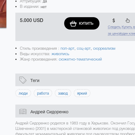
Аттрибуция:
да
В издании:
нет
5.000 USD
КУПИТЬ
Следить
Купить 
за ценой
один кли
Стиль произведения :
поп-арт
,
соц-арт
,
сюрреализм
Виды искусства:
живопись
Жанр произведения:
сюжетно-тематический
Теги
люди
работа
завод
яркий
Андрей Сидоренко
Андрей Сидоренко родился в 1983 году в Харькове. Окончил Го
Шевченко (2001) в мастерской станковой живописи под руковод
факультет монументальной живописи под руководством професс