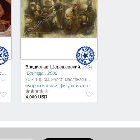
Владислав Шерешевский,
1964
"Любовь встречающая препятствия", 2012
"Бригада", 2002
140 x 200 см, холст, масляная краска
75 x 100 см, холст, масляная краска
импрессионизм
,
фигуратив
,
постмодернизм
,
тонализм
,
4.000 USD