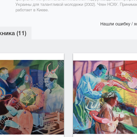
Украины для талантливой молодежи (2002). Член НСХУ. Принимает
работает в Киеве.
Нашли ошибку / х
ника (11)