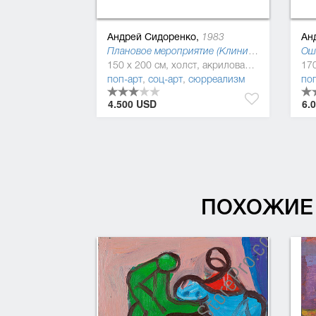
Андрей Сидоренко,
Ан
1983
Плановое мероприятие (Клиническая картина), 2016
150 x 200 см, холст, акриловая краска, масляная краска
поп-арт
,
соц-арт
,
сюрреализм
по
4.500 USD
6.
ПОХОЖИЕ 