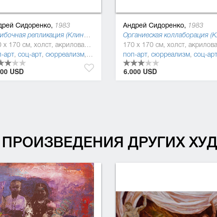
дрей Сидоренко,
Андрей Сидоренко,
1983
1983
Ошибочная репликация (Клиническая картина), 2018
170 x 170 см, холст, акриловая краска
п-арт
,
соц-арт
,
сюрреализм
,
постмодернизм
поп-арт
,
сюрреализм
,
соц-ар
000 USD
6.000 USD
ПРОИЗВЕДЕНИЯ ДРУГИХ Х