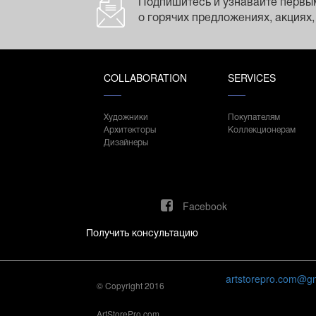
Подпишитесь и узнавайте первы
о горячих предложениях, акциях,
COLLABORATION
SERVICES
Художники
Покупателям
Архитекторы
Коллекционерам
Дизайнеры
Facebook
Получить консультацию
artstorepro.com@g
© Copyright 2016
ArtStorePro.com