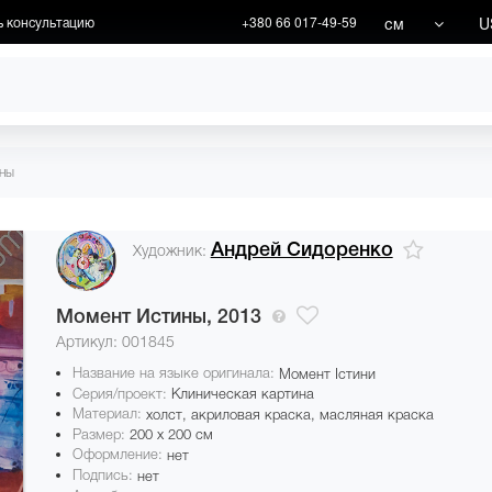
см
U
ь консультацию
+380 66 017-49-59
ХУДОЖНИКИ
АКЦИИ
ины
Андрей Сидоренко
Художник:
Момент Истины,
2013
Артикул: 001845
Название на языке оригинала:
Момент Істини
Серия/проект:
Клиническая картина
Материал:
холст, акриловая краска, масляная краска
Размер:
200 x 200 см
Оформление:
нет
Подпись:
нет