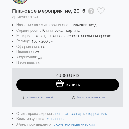
Плановое мероприятие,
2016
Артикул: 001841
Название на языке оригинала:
Плановий захід
Серия/проект:
Клиническая картина
Материал:
холст, акриловая краска, масляная краска
Размер:
150 x 200 см
Оформление:
нет
Подпись:
нет
Аттрибуция:
да
В издании:
нет
4.500 USD
КУПИТЬ
Следить за ценой
Купить в один клик
Стиль произведения :
поп-арт
,
соц-арт
,
сюрреализм
Виды искусства:
живопись
Жанр произведения:
сюжетно-тематический