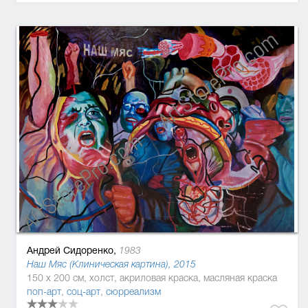
Андрей Сидоренко,
1983
Наш Мяс (Клиническая картина), 2015
150 x 200 см, холст, акриловая краска, масляная краска
поп-арт
,
соц-арт
,
сюрреализм