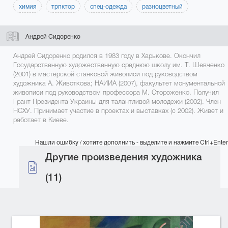
химия
трпктор
спец-одежда
разноцветный
Андрей Сидоренко
Андрей Сидоренко родился в 1983 году в Харькове. Окончил
Государственную художественную среднюю школу им. Т. Шевченко
(2001) в мастерской станковой живописи под руководством
художника А. Животкова; НАИИА (2007), факультет монументальной
живописи под руководством профессора М. Стороженко. Получил
Грант Президента Украины для талантливой молодежи (2002). Член
НСХУ. Принимает участие в проектах и выставках (с 2002). Живет и
работает в Киеве.
Нашли ошибку / хотите дополнить - выделите и нажмите Ctrl+Enter
Другие произведения художника
(11)