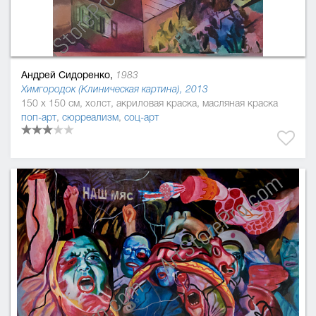
Андрей Сидоренко,
1983
Химгородок (Клиническая картина), 2013
150 x 150 см, холст, акриловая краска, масляная краска
поп-арт
,
сюрреализм
,
соц-арт