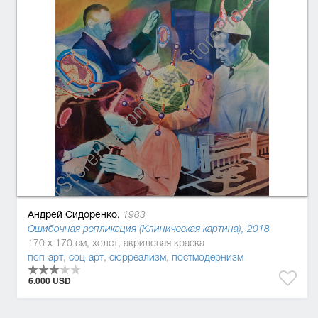
Андрей Сидоренко,
1983
Ошибочная репликация (Клиническая картина), 2018
170 x 170 см, холст, акриловая краска
поп-арт
,
соц-арт
,
сюрреализм
,
постмодернизм
6.000 USD