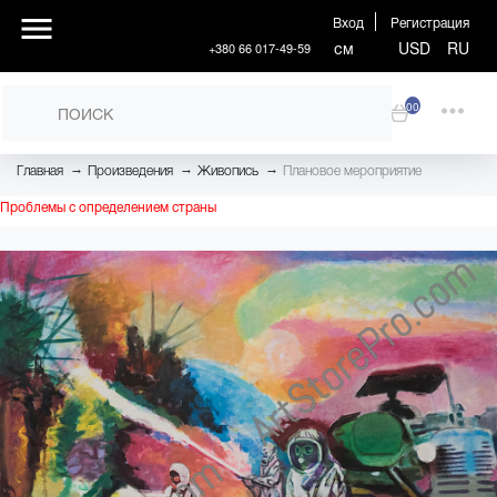
Вход
Регистрация
см
USD
RU
+380 66 017-49-59
00
→
→
→
Главная
Произведения
Живопись
Плановое мероприятие
Проблемы с определением страны