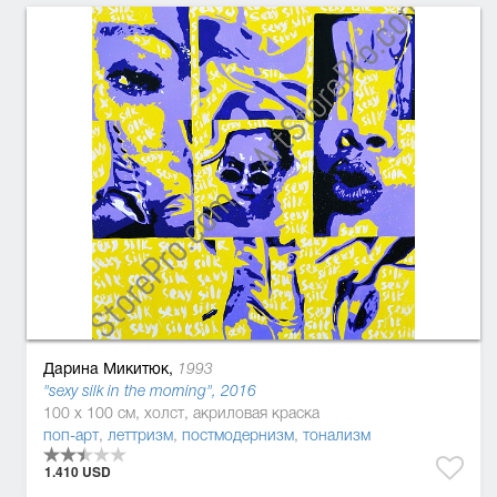
Дарина Микитюк,
1993
"sexy silk in the morning", 2016
100 x 100 см, холст, акриловая краска
поп-арт
,
леттризм
,
постмодернизм
,
тонализм
1.410 USD