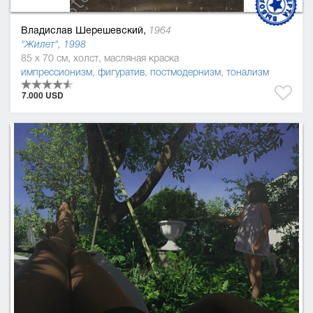
Владислав Шерешевский,
1964
"Жилет", 1998
85 x 70 см, холст, масляная краска
импрессионизм
,
фигуратив
,
постмодернизм
,
тонализм
7.000 USD