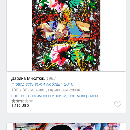
Дарина Микитюк,
1993
"Повод есть такой любовь", 2016
100 x 80 см, холст, акриловая краска
поп-арт
,
постимпрессионизм
,
постмодернизм
1.410 USD