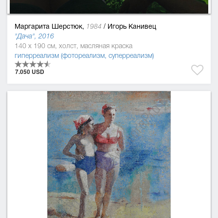
Маргарита Шерстюк,
/
Игорь Канивец
1984
"Дача", 2016
140 x 190 см, холст, масляная краска
гиперреализм (фотореализм, суперреализм)
7.050 USD