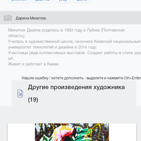
Дарина Микитюк
Микитюк Дарина родилась в 1993 году в Лубнах (Полтавская
область).
Училась в художественной школе, окончила Киевский национальный
университет технологий и дизайна в 2014 году.
Участница ряда коллективных выставок. Создает работы в стиле pop
art.
Живет и работает в Киеве.
Нашли ошибку / хотите дополнить - выделите и нажмите Ctrl+Enter
Другие произведения художника
(19)