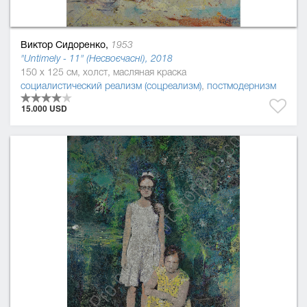
Виктор Сидоренко,
1953
"Untimely - 11" (Несвоєчасні), 2018
150 x 125 см, холст, масляная краска
социалистический реализм (соцреализм)
,
постмодернизм
15.000 USD