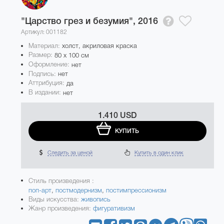
"Царство грез и безумия",
2016
Артикул: 001182
Материал:
холст, акриловая краска
Размер:
80 x 100 см
Оформление:
нет
Подпись:
нет
Аттрибуция:
да
В издании:
нет
1.410 USD
КУПИТЬ
Следить за ценой
Купить в один клик
Стиль произведения :
поп-арт
,
постмодернизм
,
постимпрессионизм
Виды искусства:
живопись
Жанр произведения:
фигуративизм