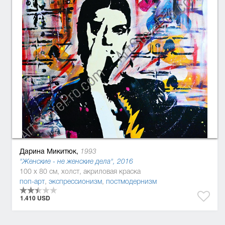
Дарина Микитюк,
1993
"Женские - не женские дела", 2016
100 x 80 см, холст, акриловая краска
поп-арт
,
экспрессионизм
,
постмодернизм
1.410 USD