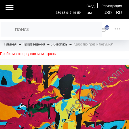
Вход
Регистрация
см
USD
RU
+380 66 017-49-59
00
→
→
→
Главная
Произведения
Живопись
"Царство грез и безумия"
Проблемы с определением страны