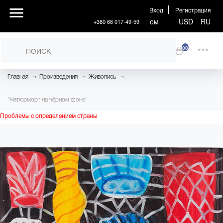
Вход
Регистрация
см
USD
RU
+380 66 017-49-59
00
→
→
→
Главная
Произведения
Живопись
"Натюрморт на чёрном фоне"
Проблемы с определением страны