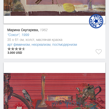
Марина Скугарева,
1962
"Сокол", 1999
35 x 61 см, холст, масляная краска
арт феминизм
,
неореализм
,
постмодернизм
3.000 USD