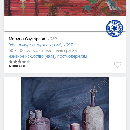
Марина Скугарева,
1962
"Натюрморт с портсигаром", 1997
50 x 100 см, холст, масляная краска
наивное искусство (наив)
,
постмодернизм
6.000 USD