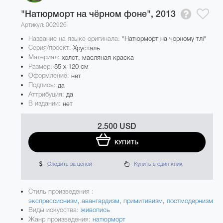
"Натюрморт на чёрном фоне",
2013
Артикул: 002926
Название на языке оригинала:
"Натюрморт на чорному тлі"
Серия/проект:
Хрусталь
Материал:
холст, масляная краска
Размер:
85 x 120 см
Оформление:
нет
Подпись:
да
Аттрибуция:
да
В издании:
нет
2.500 USD
КУПИТЬ
Следить за ценой
Купить в один клик
Стиль произведения :
экспрессионизм
,
авангардизм
,
примитивизм
,
постмодернизм
Виды искусства:
живопись
Жанр произведения:
натюрморт