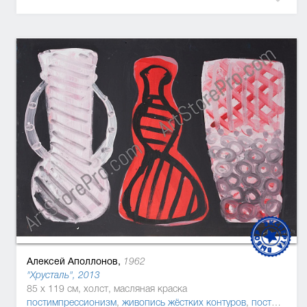
Алексей Аполлонов,
1962
"Хрусталь", 2013
85 x 119 см, холст, масляная краска
постимпрессионизм
,
живопись жёстких контуров
,
постмодернизм