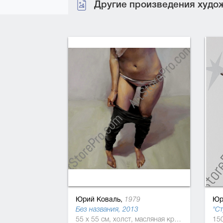
Другие произведения худож
Юрий Коваль,
Юр
1979
Без названия, 2013
"Ст
55 x 55 см, холст, масляная краска