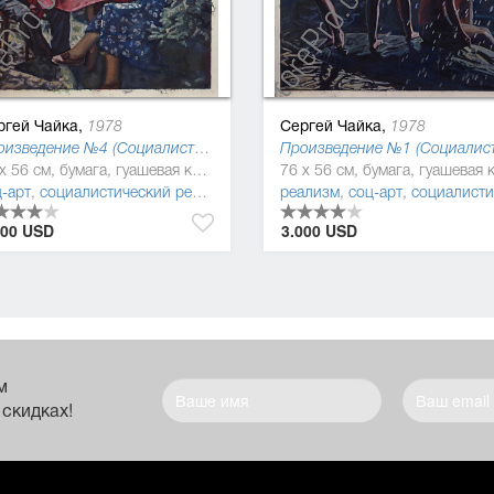
ргей Чайка,
Сергей Чайка,
1978
1978
Произведение №4 (Социалистическая культура)
76 x 56 см, бумага, гуашевая краска
-арт
,
социалистический реализм (соцреализм)
реализм
,
реализм
,
соц-арт
,
социалистический реализм (соцреал
000 USD
3.000 USD
м
 скидках!