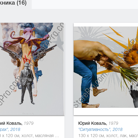
ника (16)
ий Коваль,
Юрий Коваль,
1979
1979
рах", 2018
"Ситуативность", 2018
150 x 120 см, холст, масляная краска