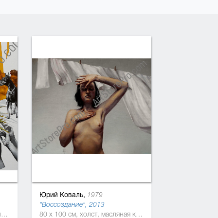
Юрий Коваль,
1979
"Воссоздание", 2013
130 x 120 см, холст, лак, масляная краска
80 x 100 см, холст, масляная краска