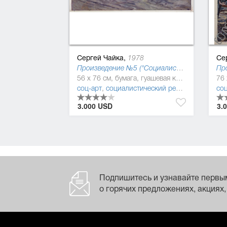
Сергей Чайка,
Се
1978
Произведение №5 ("Социалистическая культура")
56 x 76 см, бумага, гуашевая краска
соц-арт
,
социалистический реализм (соцреализм)
соц
3.000 USD
3.
Подпишитесь и узнавайте первы
о горячих предложениях, акциях,