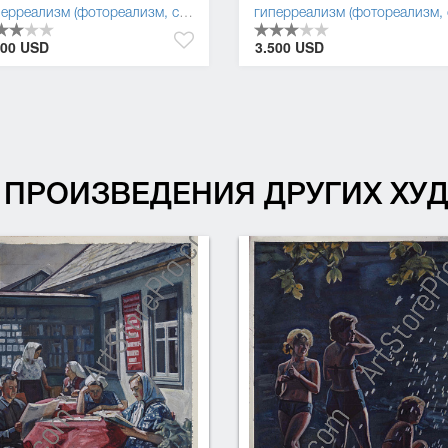
постмодернизм
гиперреализм (фотореализм, суперреализм)
,
сюрреализм
,
трансавангар
000 USD
3.500 USD
ПРОИЗВЕДЕНИЯ ДРУГИХ Х