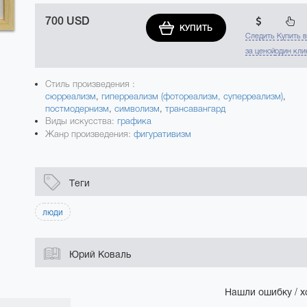
700 USD
КУПИТЬ
Следить
Купить 
за ценой
один кли
Стиль произведения :
сюрреализм
,
гиперреализм (фотореализм, суперреализм)
,
постмодернизм
,
символизм
,
трансавангард
Виды искусства:
графика
Жанр произведения:
фигуративизм
Теги
люди
Юрий Коваль
Нашли ошибку / х