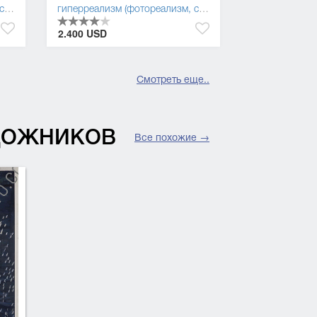
д
гиперреализм (фотореализм, суперреализм)
,
постмодернизм
,
сюрреализм
,
символизм
,
постмодернизм
гиперреализм (фотореализм, суперреализм)
,
символизм
,
,
постмодер
трансаван
2.400 USD
Смотреть еще..
УДОЖНИКОВ
Все похожие →