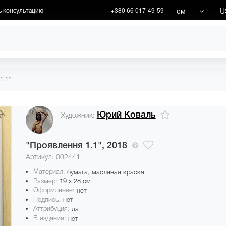
см
U
ь консультацию
+380 66 017-49-59
ХУДОЖНИКИ
АКЦИИ
1.1"
Юрий Коваль
Художник:
"Проявлення 1.1",
2018
Артикул: 002441
Материал:
бумага, масляная краска
Размер:
19 x 28 см
Оформление:
нет
Подпись:
нет
Аттрибуция:
да
В издании:
нет