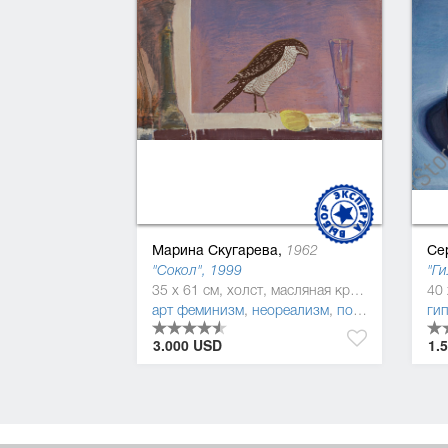
Марина Скугарева,
Се
1962
"Сокол", 1999
"Ги
35 x 61 см, холст, масляная краска
арт феминизм
,
неореализм
,
постмодернизм
3.000 USD
1.