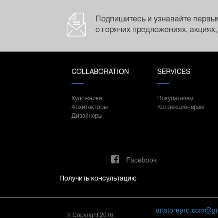
Подпишитесь и узнавайте первы
о горячих предложениях, акциях,
COLLABORATION
SERVICES
Художники
Покупателям
Архитекторы
Коллекционерам
Дизайнеры
Facebook
Получить консультацию
artstorepro.com@g
© Copyright 2016