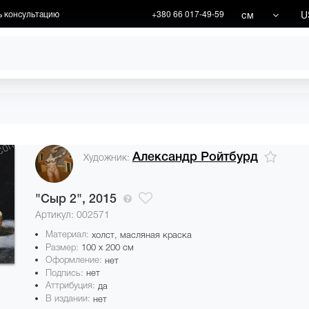
см
U
ь консультацию
+380 66 017-49-59
ХУДОЖНИКИ
АКЦИИ
Александр Ройтбурд
Художник:
"Сыр 2",
2015
Артикул: 002571
Материал:
холст, масляная краска
Размер:
100 x 200 см
Оформление:
нет
Подпись:
нет
Аттрибуция:
да
В издании:
нет