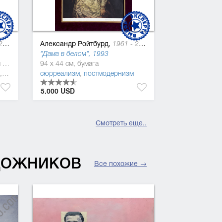
Александр Ройтбурд,
21
1961 - 2021
"Дама в белом", 1993
200 x 100 см, холст, масляная краска
94 x 44 см, бумага
гард
,
постмодернизм
сюрреализм
,
трансавангард
,
постмодернизм
5.000 USD
Смотреть еще..
УДОЖНИКОВ
Все похожие →