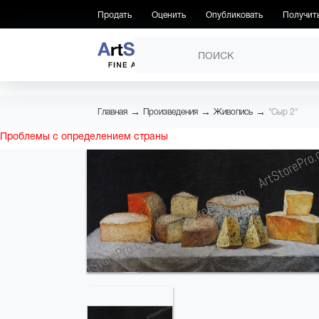
Продать
Оценить
Опубликовать
Получит
ПРОИЗВЕДЕНИЯ
→
→
→
Главная
Произведения
Живопись
"Сыр 2"
Проблемы с определением страны