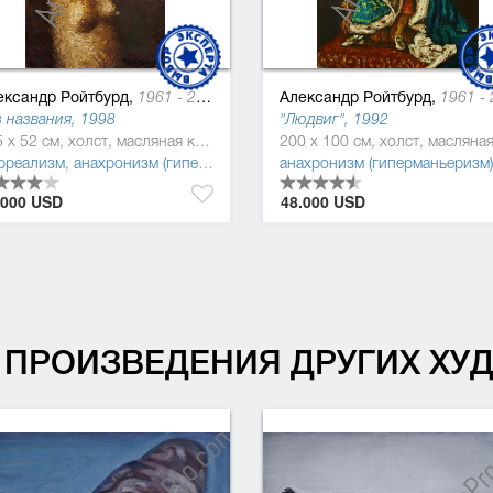
ександр Ройтбурд,
Александр Ройтбурд,
1961 - 2021
1961 - 20
 названия, 1998
"Людвиг", 1992
125 x 52 см, холст, масляная краска
рреализм
сюрреализм
,
анахронизм (гиперманьеризм)
,
трансавангард
анахронизм (гиперманьеризм)
,
постмодернизм
,
трансаван
.000 USD
48.000 USD
ПРОИЗВЕДЕНИЯ ДРУГИХ Х