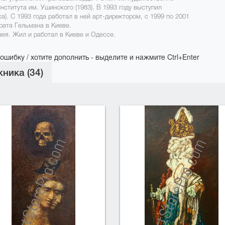
ститута им. Ушинского (1983). В 1993 году выступил
). С 1993 года работал в ней арт-директором, с 1999 по 2001
рата Гельмана в Киеве.
зея. Жил и работал в Киеве и Одессе.
ошибку / хотите дополнить - выделите и нажмите Ctrl+Enter
ника (34)