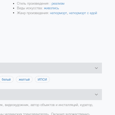
Стиль произведения :
реализм
Виды искусства:
живопись
Жанр произведения:
натюрморт
,
натюрморт с едой
белый
желтый
ИПСИ
ик, видеохудожник, автор объектов и инсталляций, куратор,
лны украинских трансавангарда». Окончил художественно-