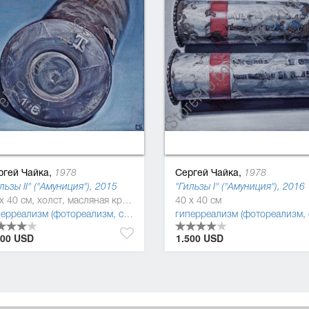
ргей Чайка,
Сергей Чайка,
1978
1978
льзы II" ("Амуниция"), 2015
"Гильзы I" ("Амуниция"), 2016
40 x 40 см, холст, масляная краска
40 x 40 см
гиперреализм (фотореализм, суперреализм)
,
реализм
,
постмодернизм
,
500 USD
1.500 USD