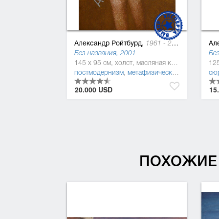
Александр Ройтбурд,
Ал
1961 - 2021
Без названия, 2001
Без
145 x 95 см, холст, масляная краска
постмодернизм
,
метафизическая живопись
сю
,
20.000 USD
15
ПОХОЖИЕ 