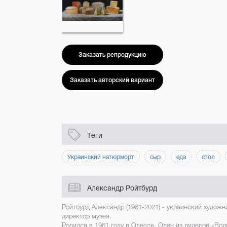
Заказать репродукцию
Заказать авторский вариант
Теги
Украинский натюрморт
сыр
еда
стол
Александр Ройтбурд
Ройтбурд Александр (1961-2021) - украинский художн
директор музея.
Родился в 1961 году в Одессе. Один из лидеров «Во