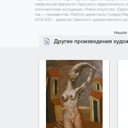
графический факультет Одесского педагогического ин
сооснователем ассоциации «Новое искусство» (Одесса
год — президентом. Работал директором Галереи Ма
2018-2021 - директор Одесского художественного му
Нашли 
Другие произведения худож