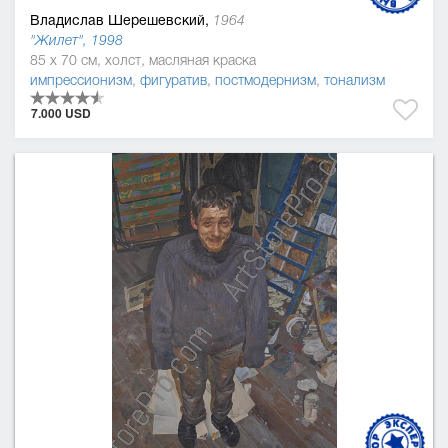
Владислав Шерешевский,
1964
"Жилет", 1998
85 x 70 см, холст, масляная краска
импрессионизм
,
фигуратив
,
постмодернизм
,
тонализм
7.000 USD