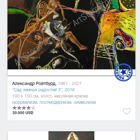
Александр Ройтбурд,
1961 - 2021
"Сад земных радостей 3", 2016
100 x 150 см, холст, масляная краска
сюрреализм
,
постмодернизм
,
символизм
20.000 USD