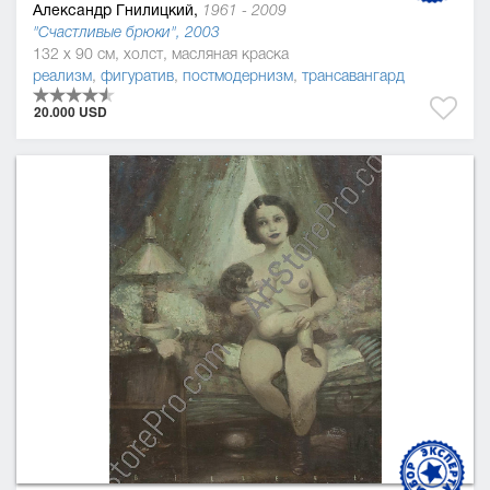
Александр Гнилицкий,
1961 - 2009
"Счастливые брюки", 2003
132 x 90 см, холст, масляная краска
реализм
,
фигуратив
,
постмодернизм
,
трансавангард
20.000 USD