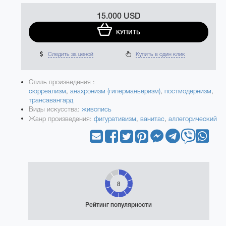
15.000 USD
КУПИТЬ
Следить за ценой
Купить в один клик
Стиль произведения :
сюрреализм
,
анахронизм (гиперманьеризм)
,
постмодернизм
,
трансавангард
Виды искусства:
живопись
Жанр произведения:
фигуративизм
,
ванитас
,
аллегорический
8
Рейтинг популярности