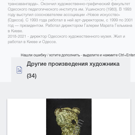
трансавангарда». Окончил художественно-графический факультет
Одесского педагогического института им. Ушинского (1983). В 1993
году выступил сооснователем ассоциации «Новое искусство»
(Одесса). С 1993 года работал в ней арт-директором, с 1999 по 2001
год — президентом. Работал директором Галереи Марата Гельмана
в Киеве.
2018-2021 - директор Одесского художественного музея. Жил и
работал в Киеве и Одессе.
Нашли ошибку / хотите дополнить - выделите и нажмите Ctrl+Enter
Другие произведения художника
(34)