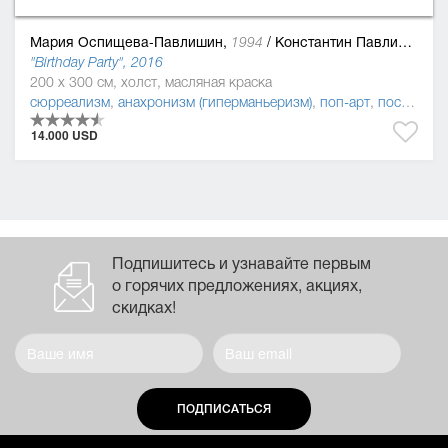
Мария Оспищева-Павлишин,
/
Константин Павлишин
1994
"Birthday Party", 2016
200 x 300 см, холст, масляная краска
сюрреализм
,
анахронизм (гиперманьеризм)
,
поп-арт
,
постмодернизм
14.000 USD
Подпишитесь и узнавайте первым
о горячих предложениях, акциях,
скидках!
ПОДПИСАТЬСЯ