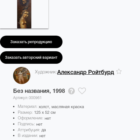
Заказать репродукцию
Заказать авторский вариант
Художник:
Александр Ройтбурд
Без названия,
1998
Артикул: 000961
Материал:
холст, масляная краска
Размер:
125 x 52 см
Оформление:
нет
Подпись:
нет
Аттрибуция:
да
В издании:
нет