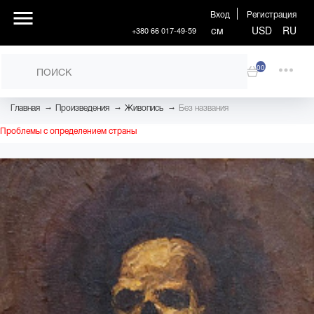
Вход
Регистрация
см
USD
RU
+380 66 017-49-59
00
→
→
→
Главная
Произведения
Живопись
Без названия
Проблемы с определением страны