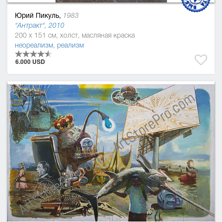
Юрий Пикуль,
1983
"Антракт", 2010
200 x 151 см, холст, масляная краска
неореализм
,
реализм
6.000 USD