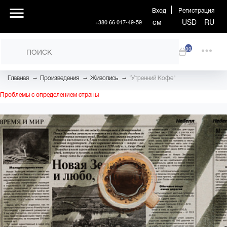
Вход
Регистрация
см
USD
RU
+380 66 017-49-59
00
→
→
→
Главная
Произведения
Живопись
"Утренний Кофе"
Проблемы с определением страны