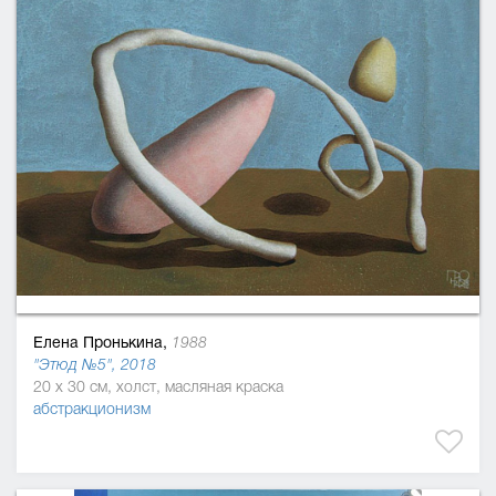
Елена Пронькина,
1988
"Этюд №5", 2018
20 x 30 см, холст, масляная краска
абстракционизм