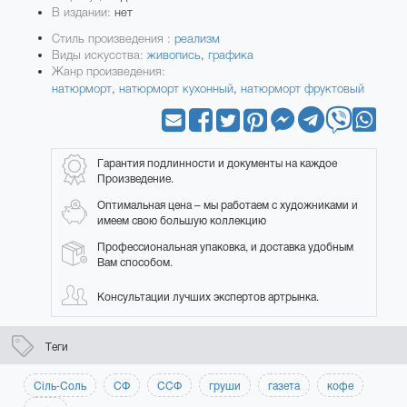
В издании:
нет
Стиль произведения :
реализм
Виды искусства:
живопись
,
графика
Жанр произведения:
натюрморт
,
натюрморт кухонный
,
натюрморт фруктовый
Гарантия подлинности и документы на каждое
Произведение.
Оптимальная цена – мы работаем с художниками и
имеем свою большую коллекцию
Профессиональная упаковка, и доставка удобным
Вам способом.
Консультации лучших экспертов артрынка.
Теги
Сіль-Соль
СФ
ССФ
груши
газета
кофе