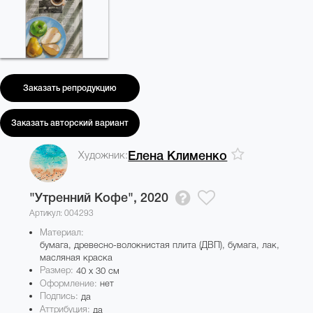
Заказать репродукцию
Заказать авторский вариант
Художник:
Елена Клименко
"Утренний Кофе",
2020
Артикул: 004293
Материал:
бумага, древесно-волокнистая плита (ДВП), бумага, лак,
масляная краска
Размер:
40 x 30 см
Оформление:
нет
Подпись:
да
Аттрибуция:
да