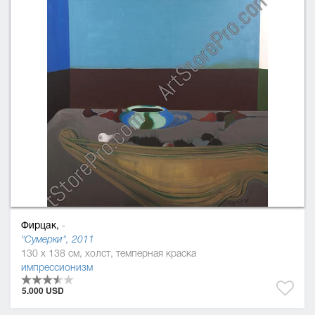
Фирцак,
-
"Сумерки", 2011
130 x 138 см, холст, темперная краска
импрессионизм
5.000 USD