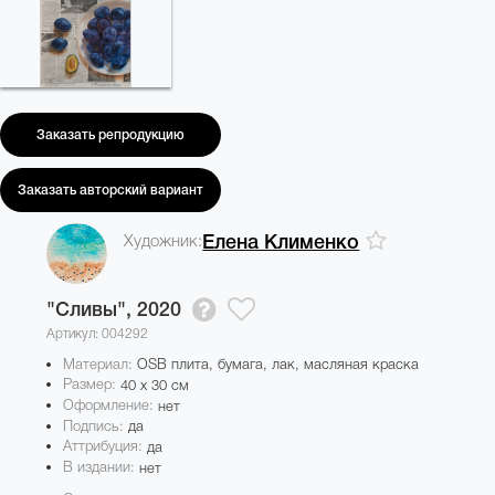
Заказать репродукцию
Заказать авторский вариант
Художник:
Елена Клименко
"Сливы",
2020
Артикул: 004292
Материал:
OSB плита, бумага, лак, масляная краска
Размер:
40 x 30 см
Оформление:
нет
Подпись:
да
Аттрибуция:
да
В издании:
нет