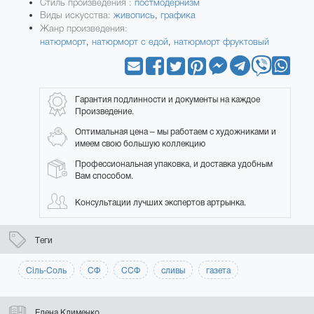
Стиль произведения :
постмодернизм
Виды искусства:
живопись
,
графика
Жанр произведения:
натюрморт
,
натюрморт с едой
,
натюрморт фруктовый
Гарантия подлинности и документы на каждое
Произведение.
Оптимальная цена – мы работаем с художниками и
имеем свою большую коллекцию
Профессиональная упаковка, и доставка удобным
Вам способом.
Консультации лучших экспертов артрынка.
Теги
Сіль-Соль
СФ
ССФ
сливы
газета
Елена Клименко