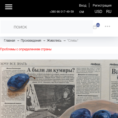
Вход
Регистрация
см
USD
RU
+380 66 017-49-59
00
→
→
→
Главная
Произведения
Живопись
"Сливы"
Проблемы с определением страны