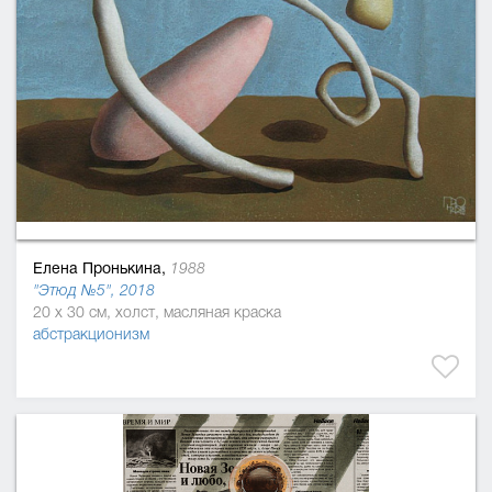
Елена Пронькина,
1988
"Этюд №5", 2018
20 x 30 см, холст, масляная краска
абстракционизм