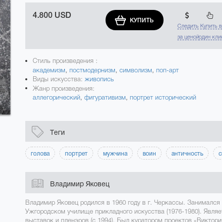
4.800 USD
КУПИТЬ
Следить
Купить 
за ценой
один кли
Стиль произведения :
академизм
,
постмодернизм
,
символизм
,
поп-арт
Виды искусства:
живопись
Жанр произведения:
аллегорический
,
фигуративизм
,
портрет исторический
Теги
голова
портрет
мужчина
воин
античность
с
Владимир Яковец
Владимир Яковец родился в 1960 году в г. Черкассы. Занимался 
Ужгородском училище прикладного искусства (1976-1980). Явля
выставок и пленэров (с 1994). Был куратором проектов «Виктори