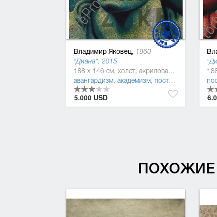
Владимир Яковец,
Вл
1960
"Диана", 2015
"Ди
188 x 146 см, холст, акриловая краска
авангардизм
,
академизм
,
постмодернизм
,
по
си
5.000 USD
6.
ПОХОЖИЕ 