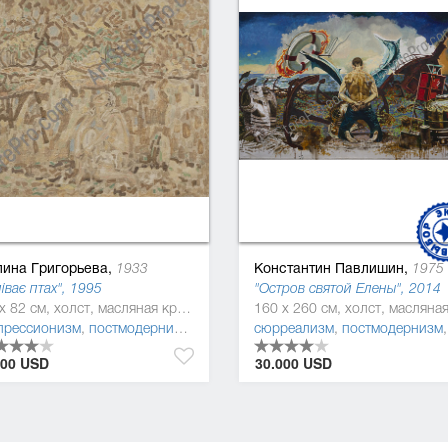
лина Григорьева,
Константин Павлишин,
1933
1975 - 20
іває птах", 1995
"Остров святой Елены", 2014
75 x 82 см, холст, масляная краска
прессионизм
,
постмодернизм
,
фигуратив
сюрреализм
,
постмодернизм
000 USD
30.000 USD