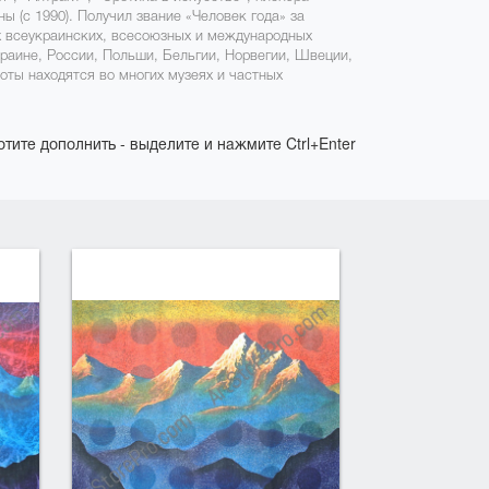
 (с 1990). Получил звание «Человек года» за
х всеукраинских, всесоюзных и международных
раине, России, Польши, Бельгии, Норвегии, Швеции,
оты находятся во многих музеях и частных
отите дополнить - выделите и нажмите Ctrl+Enter