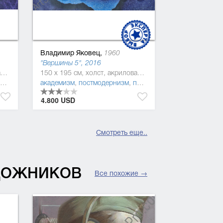
Владимир Яковец,
1960
"Вершины 5", 2016
150 x 195 см, холст, акриловая краска
150 x 195 см, холст, акриловая краска
академизм
,
постмодернизм
,
поп-арт
4.800 USD
Смотреть еще..
УДОЖНИКОВ
Все похожие →