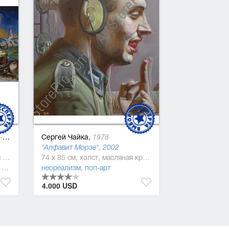
/
Мария Оспищева-Павлишин
Сергей Чайка,
18
1978
"Алфавит Морзе", 2002
160 x 260 см, холст, масляная краска
74 x 85 см, холст, масляная краска
,
символизм
неореализм
,
поп-арт
4.000 USD