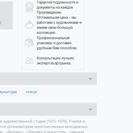
Гарантия подлинности и
документы на каждое
Произведение.
в
Оптимальная цена – мы
работаем с художниками и
к
имеем свою большую
коллекцию
Профессиональная
упаковка, и доставка
удобным Вам способом.
Консультации лучших
экспертов артрынка.
кульптура
статуя
в художественной студии (1970-1976). Учился в
ется организатором многочисленных молодежных
я», «Антракт», «Эротика в искусстве», пленэра