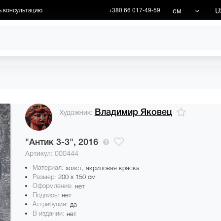
см
U
ь консультацию
+380 66 017-49-59
ХУДОЖНИКИ
АКЦИИ
Владимир Яковец
Художник:
"Антик 3-3",
2016
Артикул: 000444
Материал:
холст, акриловая краска
Размер:
200 x 150 см
Оформление:
нет
Подпись:
нет
Аттрибуция:
да
В издании:
нет