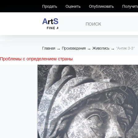
Продать
Оценить
Опубликовать
Получит
ПРОИЗВЕДЕНИЯ
→
→
→
Главная
Произведения
Живопись
"Антик 3-3"
Проблемы с определением страны