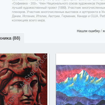
«Софиевка - 200». Член Национального союза художников Украины
лучший художественный проект (1999). Участник многочисленны
пленэров. Участник многочисленных выставок и артпроекта в Ук
Дании, Испании, Италии, Австрии, Германии, Канаде и США. Раб
коллекциях всего мира.
Нашли ошибку / х
ника (88)