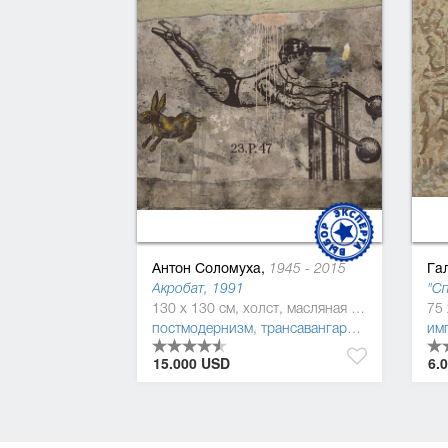
Антон Соломуха,
Га
1945 - 2015
Акробат, 1991
"Сп
130 x 130 см, холст, масляная краска
постмодернизм
,
трансавангард
,
символизм
им
15.000 USD
6.