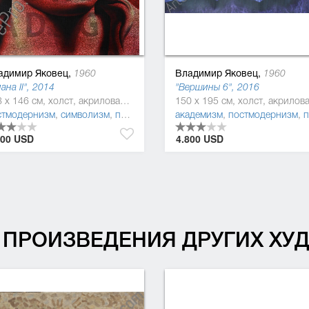
адимир Яковец,
Владимир Яковец,
1960
1960
ана II", 2014
"Вершины 6", 2016
188 x 146 см, холст, акриловая краска
стмодернизм
мволизм
,
поп-арт
,
символизм
,
поп-арт
академизм
,
постмодернизм
,
поп-арт
000 USD
4.800 USD
ПРОИЗВЕДЕНИЯ ДРУГИХ Х