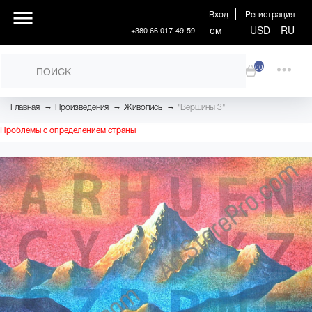
Вход
Регистрация
см
USD
RU
+380 66 017-49-59
00
→
→
→
Главная
Произведения
Живопись
"Вершины 3"
Проблемы с определением страны