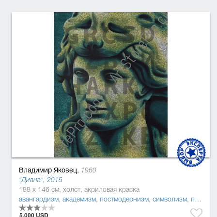
Владимир Яковец,
1960
"Диана", 2015
188 x 146 см, холст, акриловая краска
авангардизм
,
академизм
,
постмодернизм
,
символизм
,
поп-арт
5.000 USD