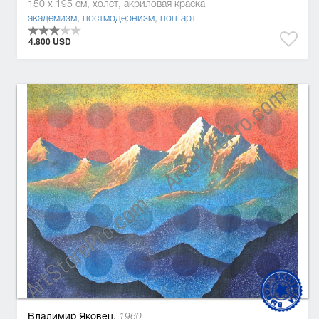
150 x 195 см, холст, акриловая краска
академизм
,
постмодернизм
,
поп-арт
4.800 USD
Владимир Яковец,
1960