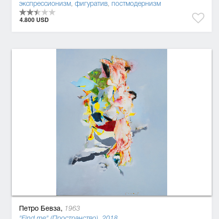
экспрессионизм
,
фигуратив
,
постмодернизм
4.800 USD
Петро Бевза,
1963
"Find me" (Пространство), 2018