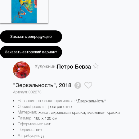
Заказать репродукцию
Заказать авторский вариант
Художник:
Петро Бевза
"Зеркальность",
2018
Артикул: 002273
Название на языке оригинала:
"Дзеркальність"
Серия/проект:
Пространство
Материал:
холст, акриловая краска, масляная краска
Размер:
160 x 120 см
Оформление:
нет
Подпись:
нет
Аттрибуция:
да