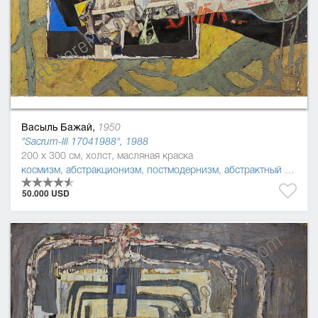
Васыль Бажай,
1950
"Sacrum-ІІІ 17041988", 1988
200 x 300 см, холст, масляная краска
космизм
,
абстракционизм
,
постмодернизм
,
абстрактный экспрессионизм
50.000 USD