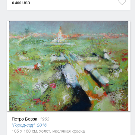
6.400 USD
Петро Бевза,
1963
"Город-сад", 2016
105 x 160 см, холст, масляная краска