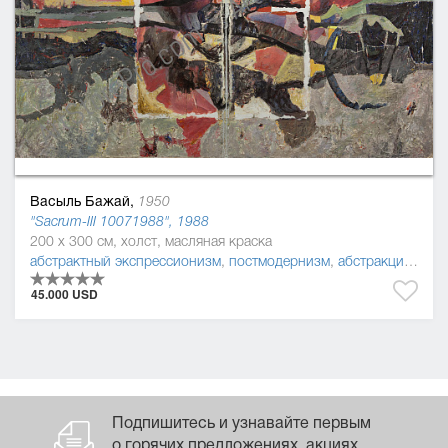
Васыль Бажай,
1950
"Sacrum-ІІІ 10071988", 1988
200 x 300 см, холст, масляная краска
абстрактный экспрессионизм
,
постмодернизм
,
абстракционизм
45.000 USD
Подпишитесь и узнавайте первым
о горячих предложениях, акциях,