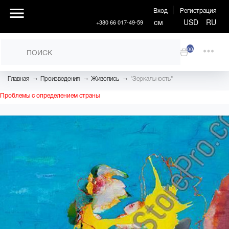
Вход
Регистрация
см
USD
RU
+380 66 017-49-59
00
→
→
→
Главная
Произведения
Живопись
"Зеркальность"
Проблемы с определением страны