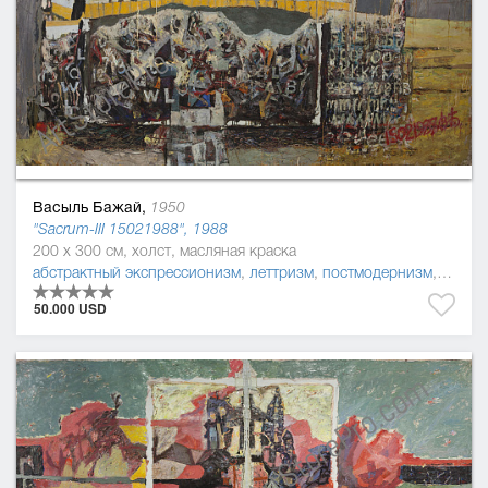
Васыль Бажай,
1950
"Sacrum-ІІІ 15021988", 1988
200 x 300 см, холст, масляная краска
абстрактный экспрессионизм
,
леттризм
,
постмодернизм
,
абстр
50.000 USD