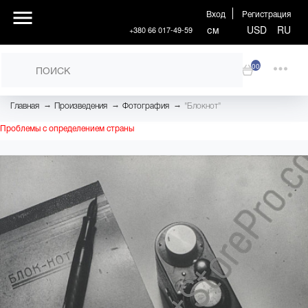
Вход
Регистрация
см
USD
RU
+380 66 017-49-59
00
→
→
→
Главная
Произведения
Фотография
"Блокнот"
Проблемы с определением страны