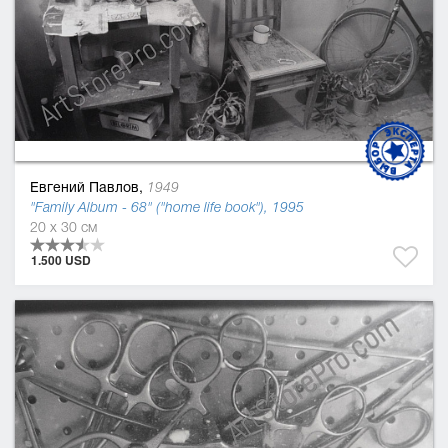
Евгений Павлов,
1949
"Family Album - 68" ("home life book"), 1995
20 x 30 см
1.500 USD