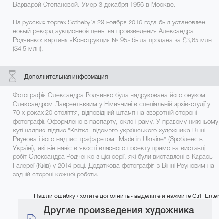
Варварой Степановой. Умер 3 декабря 1956 в Москве.
На русских торгах Sotheby’s 29 ноября 2016 года был установлен
новый рекорд аукционной цены на произведения Александра
Родченко: картина «Конструкция № 95» была продана за £3,65 млн
($4,5 млн).
Дополнительная информация
Фотографія Олександра Родченко була надрукована його онуком
Олександром Лаврентьєвим у Німеччині в спеціальній архів-студії у
70-х роках 20 століття, відповідний штамп на зворотній стороні
фотографії. Оформлено в паспарту, скло і раму. У правому нижньому
куті надпис-підпис "Квітка" відомого українського художника Вінні
Реунова і його надпис трафаретом "Made in Ukraine" (Зроблено в
Україні), які він наніс в якості власного проекту прямо на виставці
робіт Олександра Родченко з цієї серії, які були виставлені в Карась
Галереї (Київ) у 2014 році. Додаткова фотографія з Вінні Реуновим на
задній стороні кожної роботи.
Нашли ошибку / хотите дополнить - выделите и нажмите Ctrl+Enter
Другие произведения художника