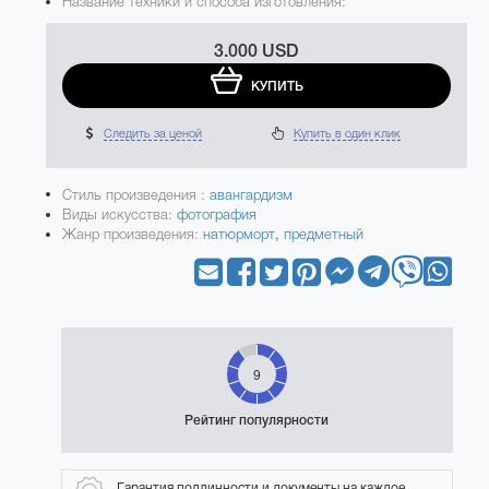
Название техники и способа изготовления:
3.000 USD
КУПИТЬ
Следить за ценой
Купить в один клик
Стиль произведения :
авангардизм
Виды искусства:
фотография
Жанр произведения:
натюрморт
,
предметный
9
Рейтинг популярности
Гарантия подлинности и документы на каждое