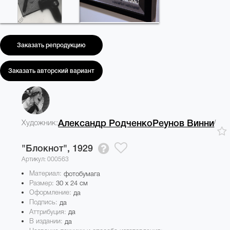
Заказать репродукцию
Заказать авторский вариант
/
Художник:
Александр Родченко
Реунов Винни
"Блокнот",
1929
Артикул: 000563
Материал:
фотобумага
Размер:
30 x 24 см
Оформление:
да
Подпись:
да
Аттрибуция:
да
В издании:
да