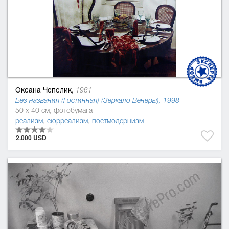
Оксана Чепелик,
1961
Без названия (Гостинная) (Зеркало Венеры), 1998
50 x 40 см, фотобумага
реализм
,
сюрреализм
,
постмодернизм
2.000 USD