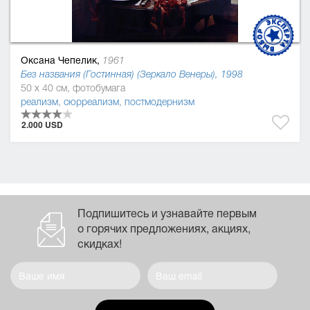
Оксана Чепелик,
1961
Без названия (Гостинная) (Зеркало Венеры), 1998
50 x 40 см, фотобумага
реализм
,
сюрреализм
,
постмодернизм
2.000 USD
Подпишитесь и узнавайте первым
о горячих предложениях, акциях,
скидках!