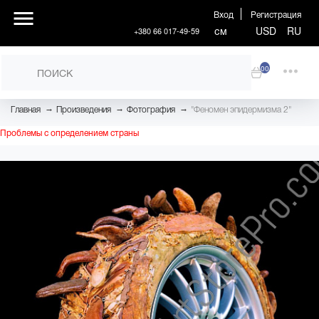
Вход
Регистрация
см
USD
RU
+380 66 017-49-59
00
→
→
→
Главная
Произведения
Фотография
"Феномен эпидермизма 2"
Проблемы с определением страны