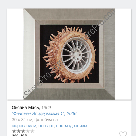
Оксана Мась,
1969
"Феномен Эпидермизма 1", 2006
30 x 31 см, фотобумага
сюрреализм
,
поп-арт
,
постмодернизм
300 USD