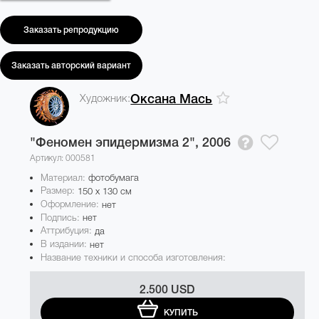
Заказать репродукцию
Заказать авторский вариант
Художник:
Оксана Мась
"Феномен эпидермизма 2",
2006
Артикул: 000581
Материал:
фотобумага
Размер:
150 x 130 см
Оформление:
нет
Подпись:
нет
Аттрибуция:
да
В издании:
нет
Название техники и способа изготовления:
2.500 USD
КУПИТЬ