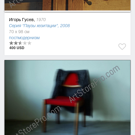
Игорь Гусев,
1970
Серия "Паузы хезитации", 2008
70 x 98 см
постмодернизм
400 USD