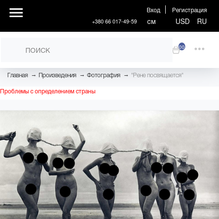
Вход
Регистрация
см
USD
RU
+380 66 017-49-59
00
→
→
→
Главная
Произведения
Фотография
"Рене посвящается"
Проблемы с определением страны