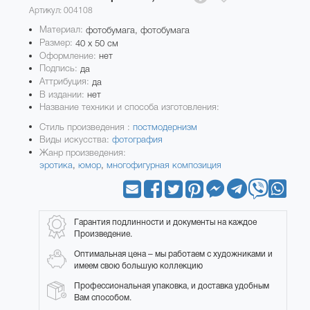
Артикул: 004108
Материал:
фотобумага, фотобумага
Размер:
40 x 50 см
Оформление:
нет
Подпись:
да
Аттрибуция:
да
В издании:
нет
Название техники и способа изготовления:
Стиль произведения :
постмодернизм
Виды искусства:
фотография
Жанр произведения:
эротика
,
юмор
,
многофигурная композиция
Гарантия подлинности и документы на каждое
Произведение.
Оптимальная цена – мы работаем с художниками и
имеем свою большую коллекцию
Профессиональная упаковка, и доставка удобным
Вам способом.