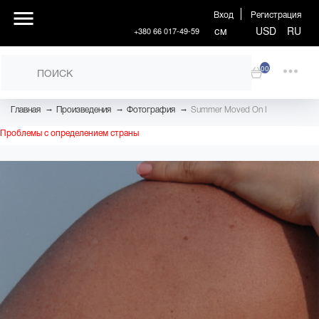
Вход
Регистрация
см
USD
RU
+380 66 017-49-59
00
→
→
→
Главная
Произведения
Фотография
Summer Moved On I
Проблемы с определением страны