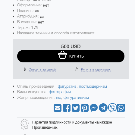
Оформление:
нет
Подпись:
да
Аттрибуция:
да
В издании:
нет
Тираж:
1 /5
Название техники и способа изготовления:
500 USD
КУПИТЬ
Следить за ценой
Купить в один клик
Стиль произведения :
фигуратив
,
постмодернизм
Виды искусства:
фотография
Жанр произведения:
ню
,
фигуративизм
Гарантия подлинности и документы на каждое
Произведение.