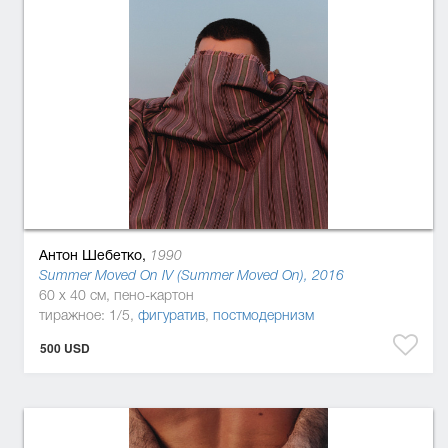
Антон Шебетко,
1990
Summer Moved On IV (Summer Moved On), 2016
60 x 40 см, пено-картон
тиражное: 1/5,
фигуратив
,
постмодернизм
500 USD