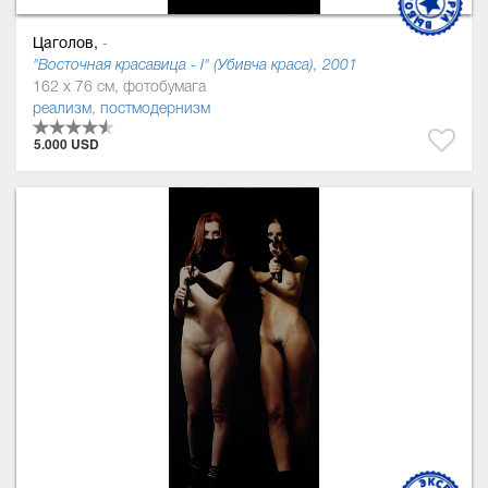
Цаголов,
-
"Восточная красавица - І" (Убивча краса), 2001
162 x 76 см, фотобумага
реализм
,
постмодернизм
5.000 USD