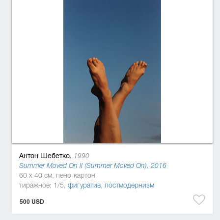
Антон Шебетко,
1990
Summer Moved On II (Summer Moved On), 2016
60 x 40 см, пено-картон
тиражное: 1/5,
фигуратив
,
постмодернизм
500 USD