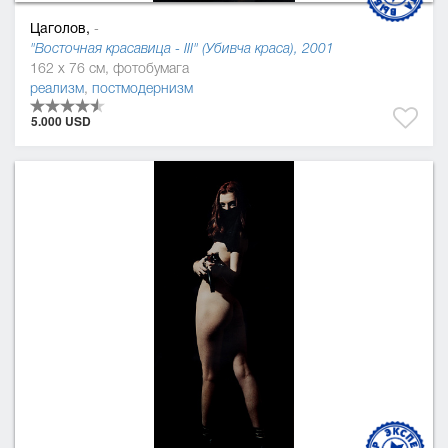
Цаголов,
-
"Восточная красавица - ІІІ" (Убивча краса), 2001
162 x 76 см, фотобумага
реализм
,
постмодернизм
5.000 USD