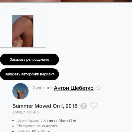
Заказать репродукцию
Заказать авторский вариант
Художник:
Антон Шебетко
Summer Moved On I,
2016
Артикул: 003469
Серия/проект:
Summer Moved On
Материал:
пено-картон
Размер:
60 x 40 см