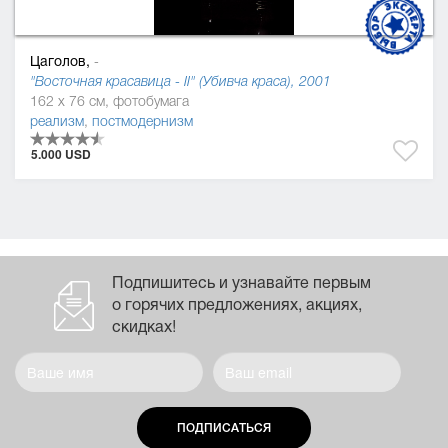
Цаголов,
-
"Восточная красавица - II" (Убивча краса), 2001
162 x 76 см, фотобумага
реализм
,
постмодернизм
5.000 USD
Подпишитесь и узнавайте первым
о горячих предложениях, акциях,
скидках!
ПОДПИСАТЬСЯ