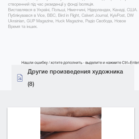
створенний під час резиденції у фонді Ізоляція.
Виставлявся в Україні, Польші, Німеччині, Нідерландах, Канаді, США.
Публікувався в Vice, BBC, Bird in Flight, Calvert Journal, KyivPost, DW
Ukrainian, GUP Magazine, Huck Magazine, Радіо Свобода, Новое
Время та інших.
Нашли ошибку / хотите дополнить - выделите и нажмите Ctrl+Enter
Другие произведения художника
(8)