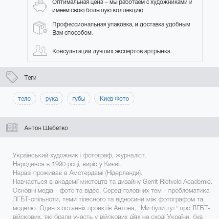
Оптимальная цена – мы работаем с художниками и
имеем свою большую коллекцию
Профессиональная упаковка, и доставка удобным
Вам способом.
Консультации лучших экспертов артрынка.
Теги
тело
рука
губы
Киев-Фото
Антон Шебетко
Український художник і фотограф, журналіст.
Народився в 1990 році, виріс у Києві.
Наразі проживає в Амстердамі (Нідерланди).
Навчається в академії мистецтв та дизайну Gerrit Rietveld Academie.
Основні медіа - фото та відео. Серед головних тем - проблематика
ЛГБТ-спільноти, теми тілесного та відносини між фотографом та
моделю. Один з останніх проектів Антона, "Ми були тут" про ЛГБТ-
війскових, які брали участь у війскових діях на сході України, був