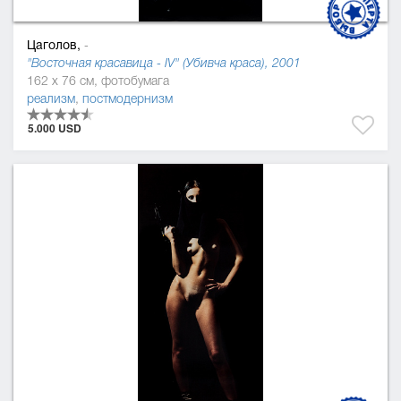
Цаголов,
-
"Восточная красавица - IV" (Убивча краса), 2001
162 x 76 см, фотобумага
реализм
,
постмодернизм
5.000 USD