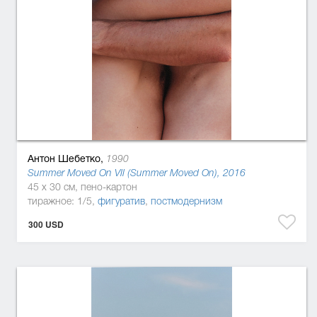
Антон Шебетко,
1990
Summer Moved On VII (Summer Moved On), 2016
45 x 30 см, пено-картон
тиражное: 1/5,
фигуратив
,
постмодернизм
300 USD