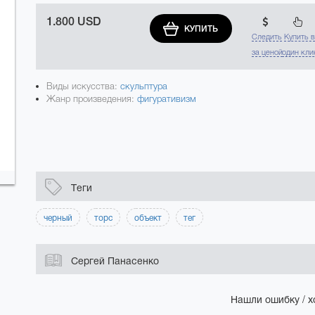
1.800 USD
КУПИТЬ
Следить
Купить 
за ценой
один кли
Виды искусства:
скульптура
Жанр произведения:
фигуративизм
Теги
черный
торс
объект
тег
Сергей Панасенко
Нашли ошибку / х