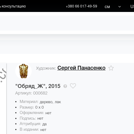
см
U
ь консультацию
+380 66 017-49-59
ХУДОЖНИКИ
АКЦИИ
Сергей Панасенко
Художник:
"Обряд_Ж",
2015
Артикул: 000682
Материал:
дерево, лак
Размер:
0 x 0
Оформление:
нет
Подпись:
нет
Аттрибуция:
да
В издании:
нет