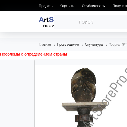
Продать
Оценить
Опубликовать
Получит
ПРОИЗВЕДЕНИЯ
→
→
→
Главная
Произведения
Скульптура
"Обряд_Ж"
Проблемы с определением страны