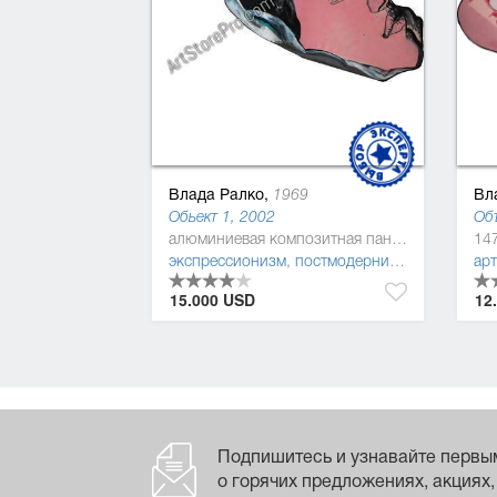
Влада Ралко,
Вл
1969
Обьект 1, 2002
алюминиевая композитная панель, масляная краска
экспрессионизм
,
постмодернизм
,
арт фемин
ар
15.000 USD
12
Подпишитесь и узнавайте первы
о горячих предложениях, акциях,