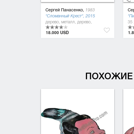
Сергей Панасенко,
Се
1983
"Сломанный Крест", 2015
"Пи
дерево, металл, дерево,
35 
18.000 USD
1.
ПОХОЖИЕ 