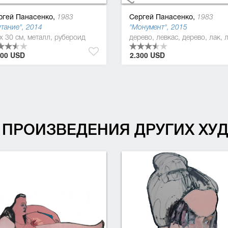
ргей Панасенко,
Сергей Панасенко,
1983
1983
тание", 2014
"Монумент", 2015
x 30 см, металл, рубероид
дерево, левкас, дерево, лак, 
800 USD
2.300 USD
ПРОИЗВЕДЕНИЯ ДРУГИХ Х