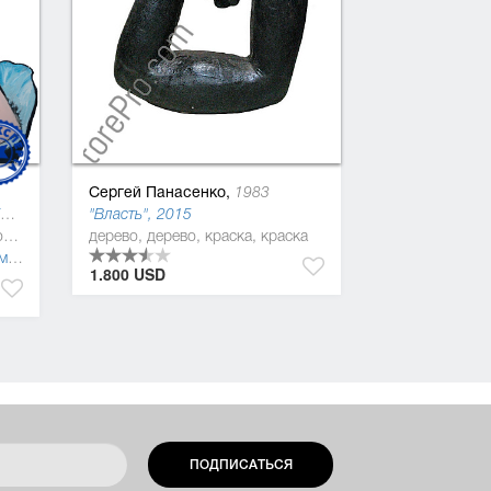
Сергей Панасенко,
1983
Объект 4 (портрет женщины) (Object), 2010
"Власть", 2015
180 x 148 см, алюминиевая композитная панель, алюминиевый полимер, масляная краска
дерево, дерево, краска, краска
м
,
импрессионизм
,
постимпрессионизм
1.800 USD
ПОДПИСАТЬСЯ