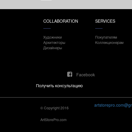
COLLABORATION
SERVICES
Художники
Покупателям
Архитекторы
Коллекционерам
Дизайнеры
Facebook
Получить консультацию
artstorepro.com@g
© Copyright 2016
ArtStorePro.com