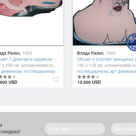
ада Ралко,
Влада Ралко,
1969
1969
Объект 7 (девочка в надувном круге) (Object), 2010
147 x 298 см, алюминиевая композитная панель, алюминиевый полимер, масляная краска
изм
т феминизм
,
постмодернизм
,
фигуратив
постмодернизм
,
арт феминиз
.000 USD
12.000 USD
м
 скидках!