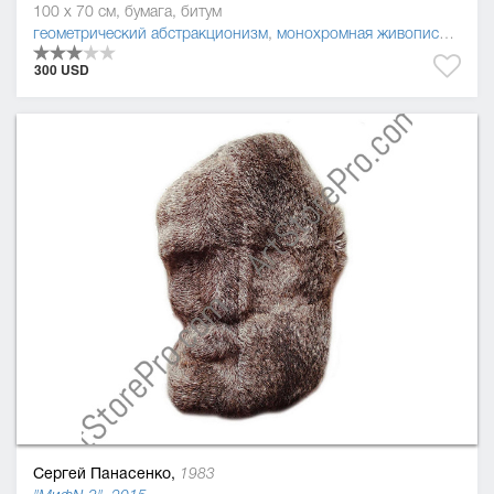
100 x 70 см, бумага, битум
геометрический абстракционизм
,
монохромная живопись
,
пост
300 USD
Сергей Панасенко,
1983