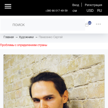
Вход
Регистрация
см
USD
RU
+380 66 017-49-59
00
→
→
Главная
Художники
Панасенко Сергей
Проблемы с определением страны