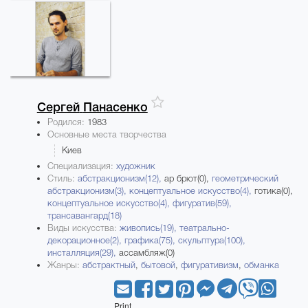
Сергей
Панасенко
Родился:
1983
Основные места творчества
Киев
Специализация:
художник
Стиль:
абстракционизм(12),
ар брют(0),
геометрический
абстракционизм(3),
концептуальное искусство(4),
готика(0),
концептуальное искусство(4),
фигуратив(59),
трансавангард(18)
Виды искусства:
живопись(19),
театрально-
декорационное(2),
графика(75),
скульптура(100),
инсталляция(29),
ассамбляж(0)
Жанры:
абстрактный
,
бытовой
,
фигуративизм
,
обманка
Print