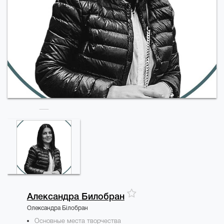
Александра
Билобран
Олександра Білобран
Основные места творчества