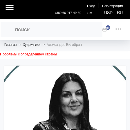
Вход
Регистрация
см
USD
RU
+380 66 017-49-59
00
→
→
Главная
Художники
Александра Билобран
Проблемы с определением страны