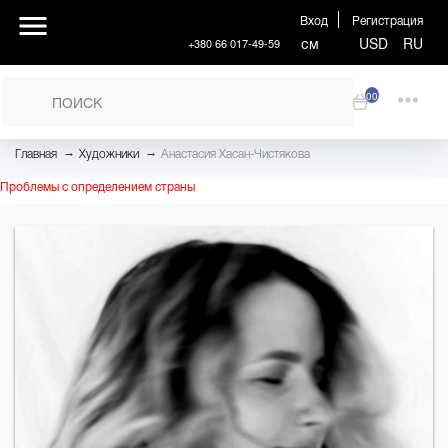
Вход
Регистрация
см
USD
RU
+380 66 017-49-59
00
→
→
Главная
Художники
Анастасия Хасан-Чистякова
Проблемы с определением страны