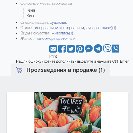
Основные места творчества
Киев
Київ
Специализация:
художник
Стиль:
гиперреализм (фотореализм, суперреализм)(1)
Виды искусства:
живопись(1)
Жанры:
натюрморт цветочный
Print
Нашли ошибку / хотите дополнить - выделите и нажмите Ctrl+Enter
Произведения в продаже (1)