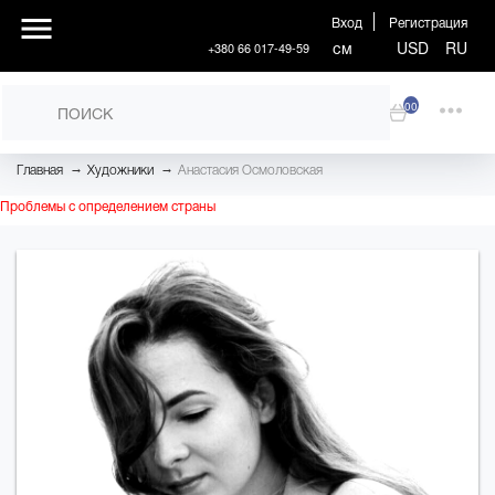
Вход
Регистрация
см
USD
RU
+380 66 017-49-59
00
→
→
Главная
Художники
Анастасия Осмоловская
Проблемы с определением страны