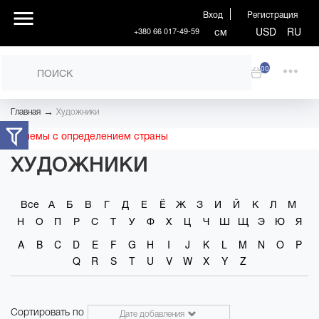
Вход
Регистрация
см
USD
RU
+380 66 017-49-59
00
→
Главная
Художники
Проблемы с определением страны
ХУДОЖНИКИ
Все
А
Б
В
Г
Д
Е
Ё
Ж
З
И
Й
К
Л
М
Н
О
П
Р
С
Т
У
Ф
Х
Ц
Ч
Ш
Щ
Э
Ю
Я
A
B
C
D
E
F
G
H
I
J
K
L
M
N
O
P
Q
R
S
T
U
V
W
X
Y
Z
Сортировать по
Дате добавления