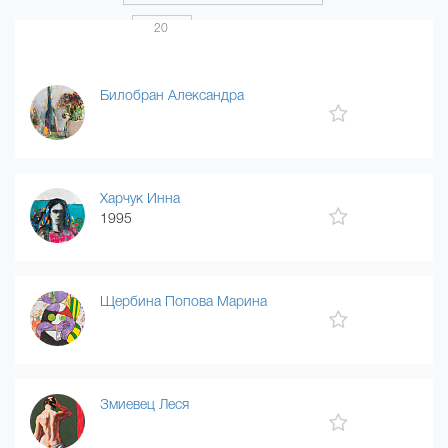
Показать по
20
Страница 3 из 20
...
1
2
3
4
20
Билобран Александра
Харчук Инна
1995
Щербина Попова Марина
Змиевец Леся