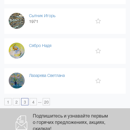
Сытник Игорь
1971
Сябро Надя
Лазарева Светлана
...
1
2
3
4
20
Подпишитесь и узнавайте первым
о горячих предложениях, акциях,
скидках!