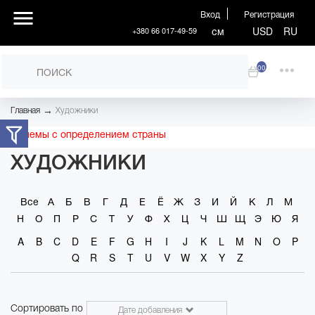
Вход
Регистрация
см
USD
RU
+380 66 017-49-59
00
→
Главная
Художники
Проблемы с определением страны
ХУДОЖНИКИ
Все
А
Б
В
Г
Д
Е
Ё
Ж
З
И
Й
К
Л
М
Н
О
П
Р
С
Т
У
Ф
Х
Ц
Ч
Ш
Щ
Э
Ю
Я
A
B
C
D
E
F
G
H
I
J
K
L
M
N
O
P
Q
R
S
T
U
V
W
X
Y
Z
Сортировать по
Дате добавления