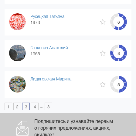
Русецкая Татьяна
6
1973
Ганкевич Анатолий
8
1965
Лидаговская Марина
5
...
1
2
3
4
8
Подпишитесь и узнавайте первым
о горячих предложениях, акциях,
скидках!