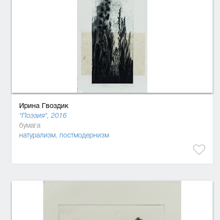
Ирина Гвоздик
"Поэзия", 2016
бумага
натурализм
,
постмодернизм