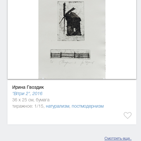
Ирина Гвоздик
"Вітри 2", 2016
36 x 25 см, бумага
тиражное: 1/15,
натурализм
,
постмодернизм
Смотреть еще..