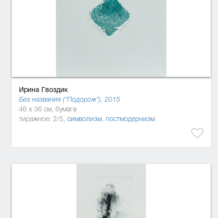
Ирина Гвоздик
Без названия ("Подорож"), 2015
46 x 36 см, бумага
тиражное: 2/5,
символизм
,
постмодернизм