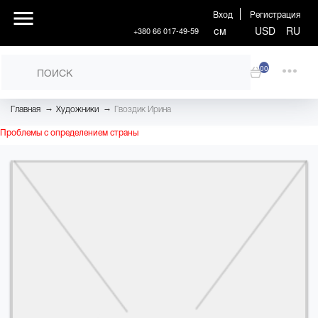
Вход
Регистрация
см
USD
RU
+380 66 017-49-59
00
→
→
Главная
Художники
Гвоздик Ирина
Проблемы с определением страны