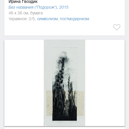
Ирина Гвоздик
Без названия ("Подорож"), 2015
46 x 36 см, бумага
тиражное: 2/5,
символизм
,
постмодернизм