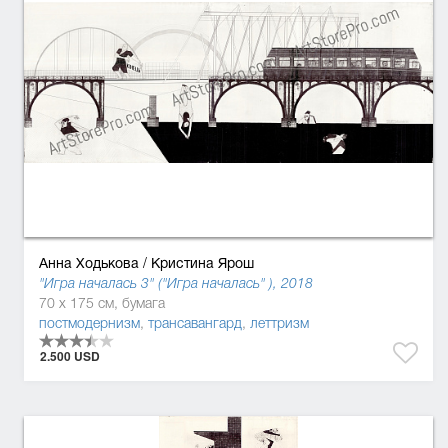
Анна Ходькова
/
Кристина Ярош
"Игра началась 3" ("Игра началась" ), 2018
70 x 175 см, бумага
постмодернизм
,
трансавангард
,
леттризм
2.500 USD