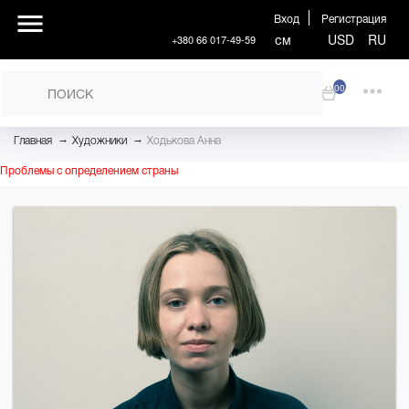
Вход
Регистрация
см
USD
RU
+380 66 017-49-59
00
→
→
Главная
Художники
Ходькова Анна
Проблемы с определением страны