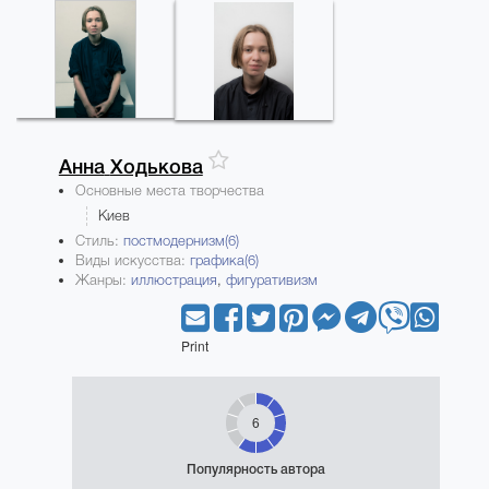
Анна
Ходькова
Основные места творчества
Киев
Стиль:
постмодернизм(6)
Виды искусства:
графика(6)
Жанры:
иллюстрация
,
фигуративизм
Print
6
Популярность автора