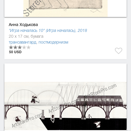
Анна Ходькова
"Игра началась 10" (Игра началась), 2018
20 x 17 см, бумага
трансавангард
,
постмодернизм
50 USD