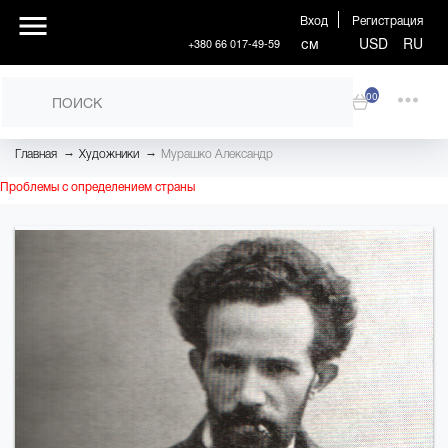
Вход
Регистрация
см
USD
RU
+380 66 017-49-59
00
→
→
Главная
Художники
Мурашко Александр
Проблемы с определением страны