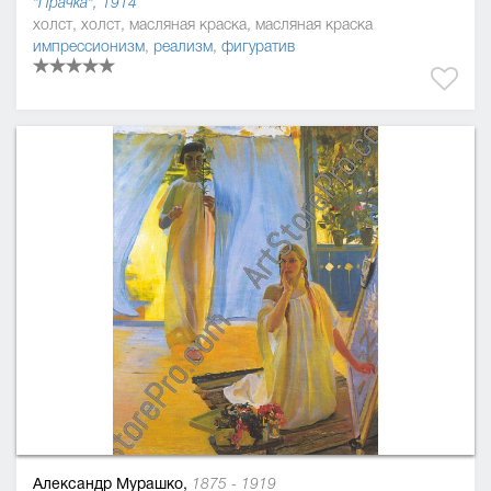
"Прачка", 1914
холст, холст, масляная краска, масляная краска
импрессионизм
,
реализм
,
фигуратив
Александр Мурашко,
1875 - 1919