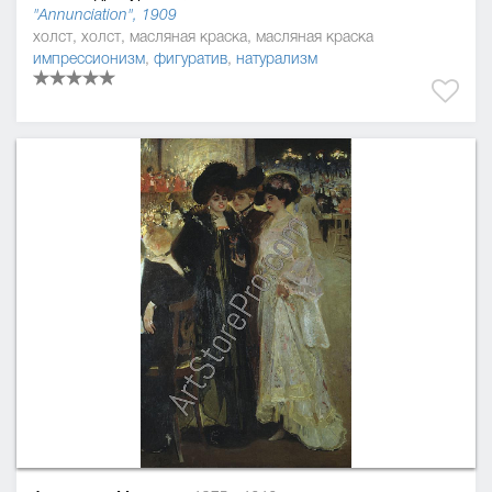
"Аnnunciation", 1909
холст, холст, масляная краска, масляная краска
импрессионизм
,
фигуратив
,
натурализм