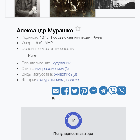
Александр
Мурашко
Родился:
1875, Российская империя, Киев
Умер:
1919, УНР
Основные места творчества
Киев
Специализация:
художник
Стиль:
импрессионизм(3)
Виды искусства:
живопись(3)
Жанры:
фигуративизм
,
портрет
Print
10
Популярность автора