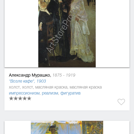
Александр Мурашко,
1875 - 1919
"Возле кафе", 1903
холст, холст, масляная краска, масляная краска
импрессионизм
,
реализм
,
фигуратив