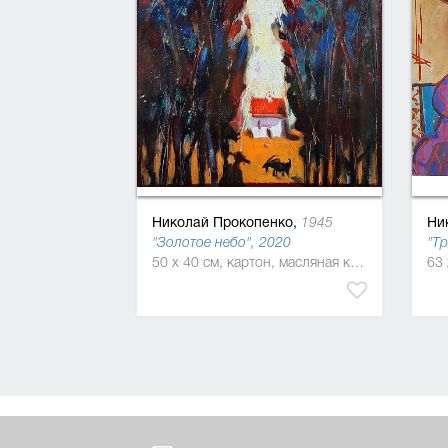
Николай Прокопенко,
Ни
1945
"Золотое небо", 2020
"Тр
50 x 40 см, картон, масляная краска