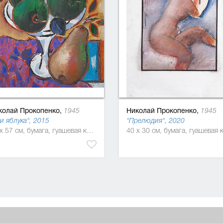
колай Прокопенко,
Николай Прокопенко,
1945
1945
и яблука", 2015
"Прелюдия", 2020
63 x 57 см, бумага, гуашевая краска