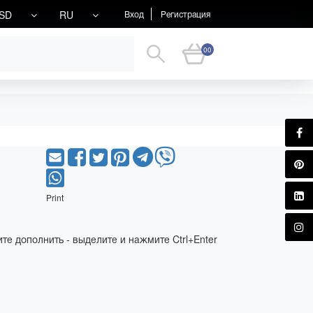
SD
RU
Вход
Регистрация
00
Print
те дополнить - выделите и нажмите Ctrl+Enter