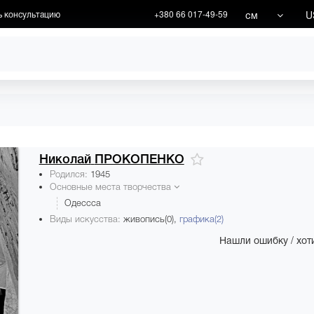
см
U
ь консультацию
+380 66 017-49-59
ХУДОЖНИКИ
АКЦИИ
Николай
ПРОКОПЕНКО
Родился:
1945
Основные места творчества
Одессса
Виды искусства:
живопись(0),
графика(2)
Нашли ошибку / хоти