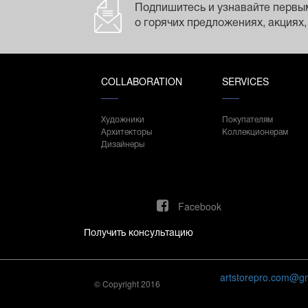
Подпишитесь и узнавайте первы
о горячих предложениях, акциях,
COLLABORATION
SERVICES
Художники
Покупателям
Архитекторы
Коллекционерам
Дизайнеры
Facebook
Получить консультацию
artstorepro.com@g
© Copyright 2016