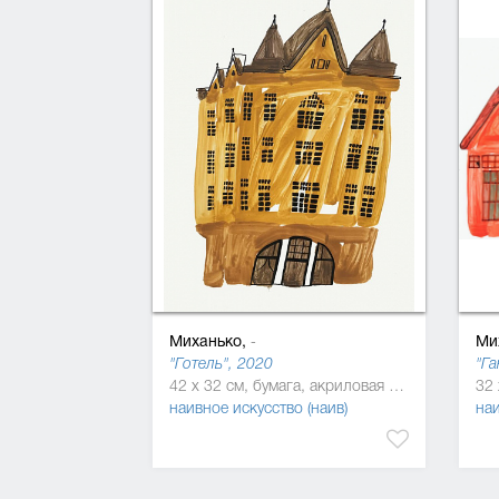
Миханько,
Ми
-
"Готель", 2020
"Га
42 x 32 см, бумага, акриловая краска, маркер
наивное искусство (наив)
наи