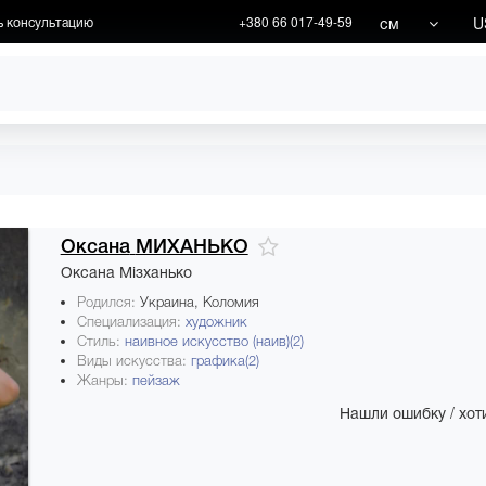
см
U
ь консультацию
+380 66 017-49-59
ХУДОЖНИКИ
АКЦИИ
Оксана
МИХАНЬКО
Оксана Мізханько
Родился:
Украина, Коломия
Специализация:
художник
Стиль:
наивное искусство (наив)(2)
Виды искусства:
графика(2)
Жанры:
пейзаж
Нашли ошибку / хоти