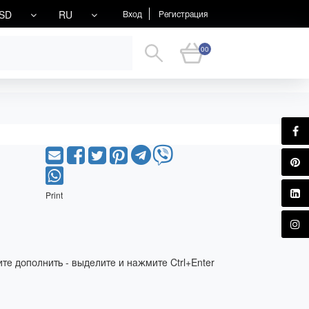
SD
RU
Вход
Регистрация
00
Print
те дополнить - выделите и нажмите Ctrl+Enter