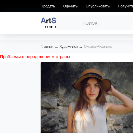
Продать
Оценить
Опубликовать
Получит
ПРОИЗВЕДЕНИЯ
→
→
Главная
Художники
Оксана Миханько
Проблемы с определением страны