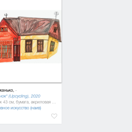
ханько,
-
нок" (Upcycling), 2020
32 x 43 см, бумага, акриловая краска, маркер
вное искусство (наив)