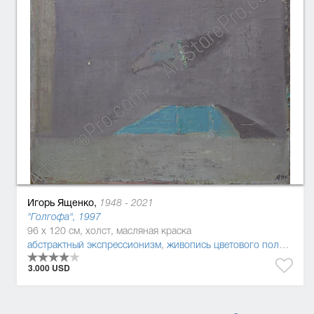
Игорь Ященко,
1948 - 2021
"Голгофа", 1997
96 x 120 см, холст, масляная краска
абстрактный экспрессионизм
,
живопись цветового поля
,
абст
3.000 USD