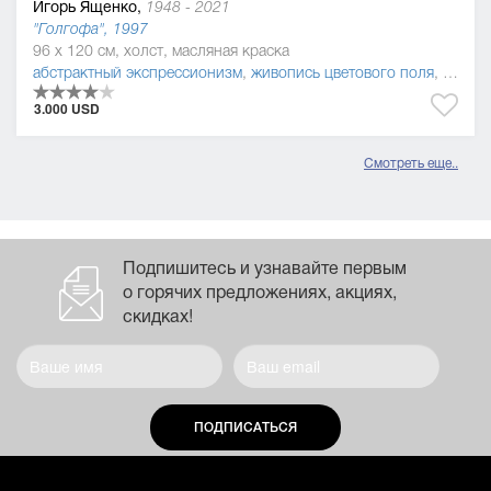
Игорь Ященко,
1948 - 2021
"Голгофа", 1997
96 x 120 см, холст, масляная краска
абстрактный экспрессионизм
,
живопись цветового поля
,
абстр
3.000 USD
Смотреть еще..
Подпишитесь и узнавайте первым
о горячих предложениях, акциях,
скидках!
ПОДПИСАТЬСЯ