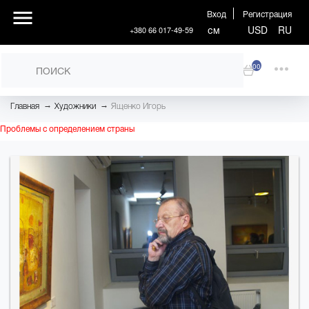
Вход
Регистрация
см
USD
RU
+380 66 017-49-59
00
→
→
Главная
Художники
Ященко Игорь
Проблемы с определением страны