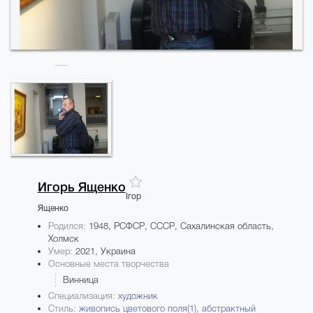
Игорь
Ященко
Ігор
Ященко
Родился:
1948, РСФСР, СССР, Сахалинская область,
Холмск
Умер:
2021, Украина
Основные места творчества
Винница
Специализация:
художник
Стиль:
живопись цветового поля(1),
абстрактный