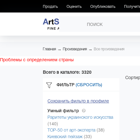
Продать
Оценить
Опубликовать
Получит
ПРОИЗВЕДЕНИЯ
→
→
Главная
Произведения
Все произведения
Проблемы с определением страны
Всего в каталоге: 3320
Сортир
ФИЛЬТР
(СБРОСИТЬ)
Сохранить фильтр в профиле
Умный фильтр
Раритеты украинского искусства
(140)
(38)
ТОР-50 от арт-эксперта
(33)
Киевский пейзаж