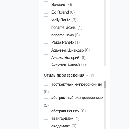
(45)
Bondero
(0)
Eld Roland
(2)
Molly Route
(1)
noname иконы
(9)
noname наив
(1)
Pazza Panello
(0)
Адамина Шнайдер
(6)
Ажажа Валерий
(1)
Аксютов Андрей
(1)
Александр Аксинин
Стиль произведения
(1)
Александр Долгий
абстрактный импрессионизм
(2)
Александр Дубовик
(0)
(19)
Александр Матвиенко
абстрактный экспрессионизм
(0)
Александр Мирошниченко
(2)
(8)
(0)
Александра Авербах
абстракционизм
(0)
(1)
Александра Билобран
авангардизм
(1)
(0)
Алесандр Миловзоров
академизм