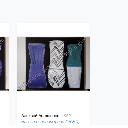
Алексей Аполлонов,
1962
Вазы на черном фоне ("Ч\Б"), 2014
 холст, акриловая краска
90 x 100 см, холст, акриловая краска