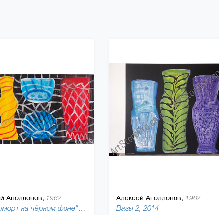
й Аполлонов,
Алексей Аполлонов,
1962
1962
"Натюрморт на чёрном фоне" (Хрусталь), 2013
Вазы 2, 2014
85 x 120 см, холст, масляная краска
90 x 100 см,