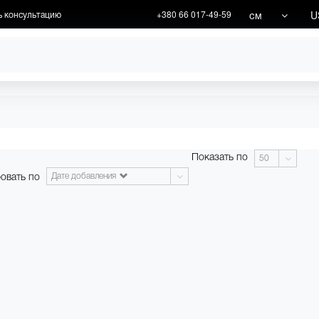
см
U
ь консультацию
+380 66 017-49-59
ХУДОЖНИКИ
АКЦИИ
Показать по
50
овать по
Дате добавления