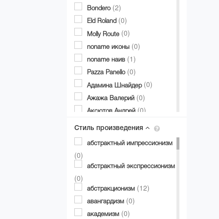
(2)
Bondero
(0)
Eld Roland
(0)
Molly Route
(0)
noname иконы
(1)
noname наив
(0)
Pazza Panello
(0)
Адамина Шнайдер
(0)
Ажажа Валерий
(0)
Аксютов Андрей
(0)
Александр Аксинин
Стиль произведения
(0)
Александр Долгий
абстрактный импрессионизм
(0)
Александр Дубовик
(0)
(1)
Александр Матвиенко
абстрактный экспрессионизм
(0)
Александр Мирошниченко
(0)
(0)
(12)
Александра Авербах
абстракционизм
(0)
(0)
Александра Билобран
авангардизм
(0)
(0)
Алесандр Миловзоров
академизм