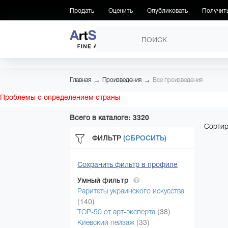
Продать
Оценить
Опубликовать
Получит
ПРОИЗВЕДЕНИЯ
→
→
Главная
Произведения
Все произведения
Проблемы с определением страны
Всего в каталоге: 3320
Сортир
ФИЛЬТР
(СБРОСИТЬ)
Сохранить фильтр в профиле
Умный фильтр
Раритеты украинского искусства
(140)
(38)
ТОР-50 от арт-эксперта
(33)
Киевский пейзаж