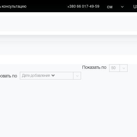
см
U
ь консультацию
+380 66 017-49-59
ХУДОЖНИКИ
АКЦИИ
Показать по
50
овать по
Дате добавления