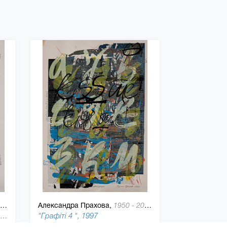
Александра Прахова,
1950 - 2011
"Емілія або графіті з Врубелем", 1997
"Графіті 4 ", 1997
101 x 72 см, Крафтовая бумага