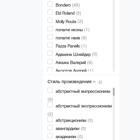
(45)
Bondero
(0)
Eld Roland
(2)
Molly Route
(1)
noname иконы
(9)
noname наив
(1)
Pazza Panello
(0)
Адамина Шнайдер
(6)
Ажажа Валерий
(1)
Аксютов Андрей
(1)
Александр Аксинин
Стиль произведения
(1)
Александр Долгий
абстрактный импрессионизм
(2)
Александр Дубовик
(0)
(19)
Александр Матвиенко
абстрактный экспрессионизм
(0)
Александр Мирошниченко
(2)
(8)
(0)
Александра Авербах
абстракционизм
(0)
(0)
Александра Билобран
авангардизм
(1)
(0)
Алесандр Миловзоров
академизм