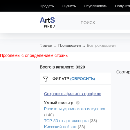
Продать
Оценить
Опубликовать
Получит
ПРОИЗВЕДЕНИЯ
→
→
Главная
Произведения
Все произведения
Проблемы с определением страны
Всего в каталоге: 3320
Сортир
ФИЛЬТР
(СБРОСИТЬ)
Сохранить фильтр в профиле
Умный фильтр
Раритеты украинского искусства
(140)
(38)
ТОР-50 от арт-эксперта
(33)
Киевский пейзаж