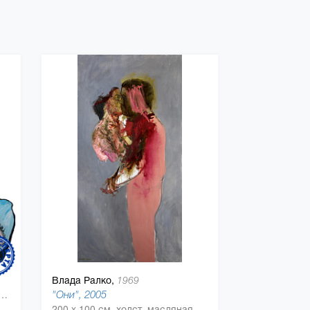
Влада Ралко,
1969
 (портрет женщины) (Object), 2010
"Они", 2005
позитная панель, алюминиевый полимер, масляная краска
200 x 100 см, холст, масляная краска