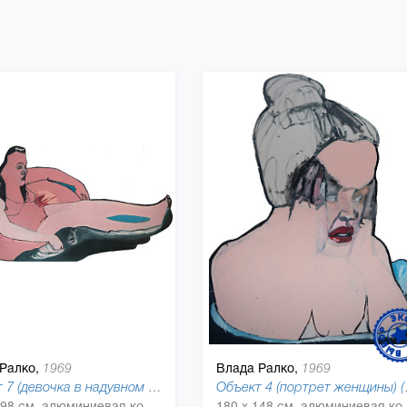
Ралко,
Влада Ралко,
1969
1969
Объект 7 (девочка в надувном круге) (Object), 2010
Объект 4
147 x 298 см, алюминиевая композитная панель, алюминиевый полимер, масляная краска
180 x 148 см, алюминиевая ком