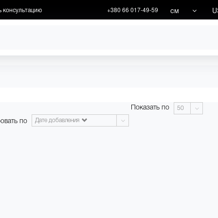
см
U
ь консультацию
+380 66 017-49-59
ХУДОЖНИКИ
АКЦИИ
Показать по
50
овать по
Дате добавления