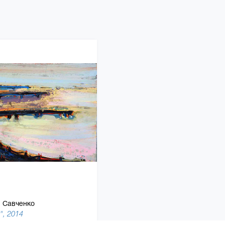
 Савченко
", 2014
70 x 80 см, холст, масляная краска