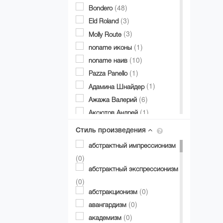
(48)
Bondero
(3)
Eld Roland
(3)
Molly Route
(1)
noname иконы
(10)
noname наив
(1)
Pazza Panello
(1)
Адамина Шнайдер
(6)
Ажажа Валерий
(1)
Аксютов Андрей
(1)
Александр Аксинин
Стиль произведения
(1)
Александр Долгий
абстрактный импрессионизм
(3)
Александр Дубовик
(0)
(19)
Александр Матвиенко
абстрактный экспрессионизм
(2)
Александр Мирошниченко
(0)
(12)
(0)
Александра Авербах
абстракционизм
(1)
(0)
Александра Билобран
авангардизм
(1)
(0)
Алесандр Миловзоров
академизм