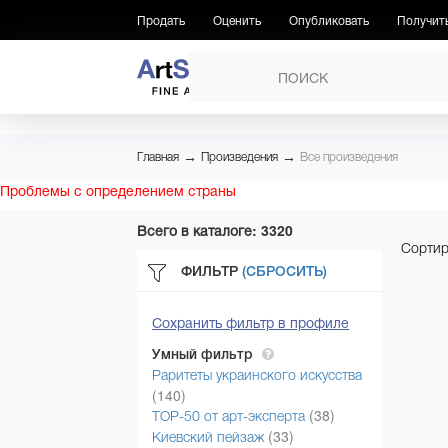
Продать
Оценить
Опубликовать
Получит
ПРОИЗВЕДЕНИЯ
→
→
Главная
Произведения
Все произведения
Проблемы с определением страны
Всего в каталоге: 3320
Сортир
ФИЛЬТР
(СБРОСИТЬ)
Сохранить фильтр в профиле
Умный фильтр
Раритеты украинского искусства
(140)
(38)
ТОР-50 от арт-эксперта
(33)
Киевский пейзаж