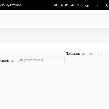
см
U
ь консультацию
+380 66 017-49-59
ХУДОЖНИКИ
АКЦИИ
Показать по
50
овать по
Дате добавления