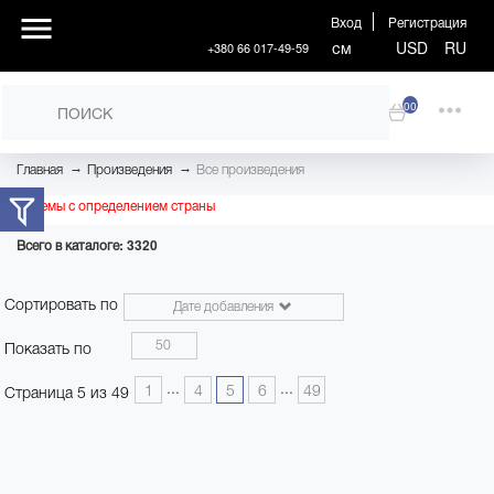
Вход
Регистрация
см
USD
RU
+380 66 017-49-59
00
→
→
Главная
Произведения
Все произведения
Проблемы с определением страны
Всего в каталоге: 3320
Сортировать по
Дате добавления
50
Показать по
...
...
1
4
5
6
49
Страница 5 из 49