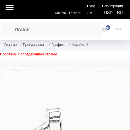
Вход
Регистрация
см
USD
RU
+380 66 017-49-59
00
→
→
→
Главная
Произведения
Графика
Корабль 3
Проблемы с определением страны