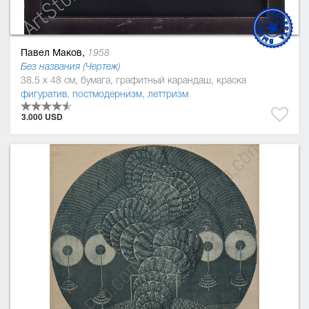
Павел Маков,
1958
Без названия (Чертеж)
38.5 x 48 см, бумага, графитный карандаш, краска
фигуратив
,
постмодернизм
,
леттризм
3.000 USD