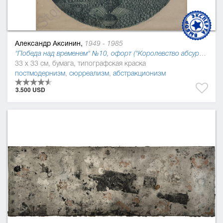
Александр Аксинин,
1949 - 1985
"Победа над временем" №10, офорт ("Королевство абсурдов Джонатана Свифта"), 1978
33 x 33 см, бумага, типографская краска
постмодернизм
,
сюрреализм
,
абстракционизм
3.500 USD