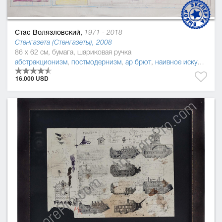
Стас Волязловский,
1971 - 2018
Стенгазета (Стенгазеты), 2008
86 x 62 см, бумага, шариковая ручка
абстракционизм
,
постмодернизм
,
ар брют
,
наивное искусство (наив)
16.000 USD