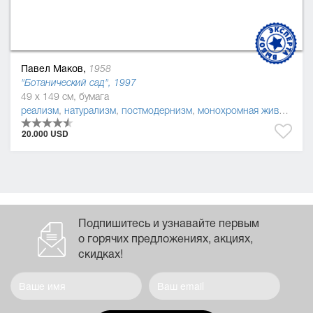
Павел Маков,
1958
"Ботанический сад", 1997
49 x 149 см, бумага
реализм
,
натурализм
,
постмодернизм
,
монохромная живопись
20.000 USD
Подпишитесь и узнавайте первым
о горячих предложениях, акциях,
скидках!