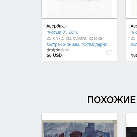
Авербах,
Ав
-
"Форма 3", 2018
"Фо
25 x 17,5 см, бумага, краска
25 
абстракционизм
,
постмодернизм
,
фигуратив
аб
50 USD
10
ПОХОЖИЕ 