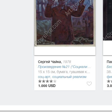
Сергей Чайка,
Па
1978
Произведение №21 ("Социалистическая культура"), 2013
Без
15 x 15 см, бумага, гуашевая краска
соц-арт
,
социальный реализм
фи
1.000 USD
3.