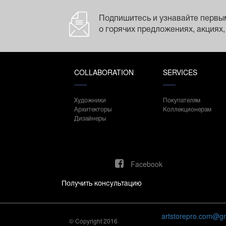
Подпишитесь и узнавайте первы
о горячих предложениях, акциях,
COLLABORATION
SERVICES
Художники
Покупателям
Архитекторы
Коллекционерам
Дизайнеры
Facebook
Получить консультацию
artstorepro.com@g
© Copyright 2016