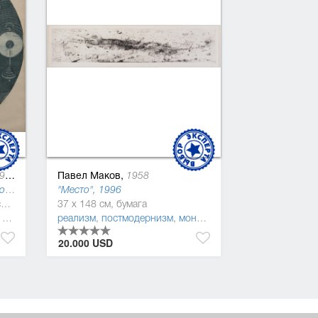
Павел Маков,
85
1958
"Победа над временем" №10, офорт ("Королевство абсурдов Джонатана Свифта"), 1978
"Место", 1996
33 x 33 см, бумага, типографская краска
37 x 148 см, бумага
,
абстракционизм
реализм
,
постмодернизм
,
монохромная живопись
20.000 USD