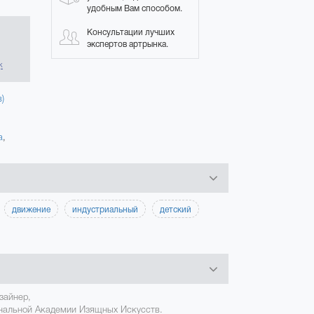
удобным Вам способом.
Консультации лучших
экспертов артрынка.
в
к
)
а
,
движение
индустриальный
детский
зайнер,
ональной Академии Изящных Искусств.