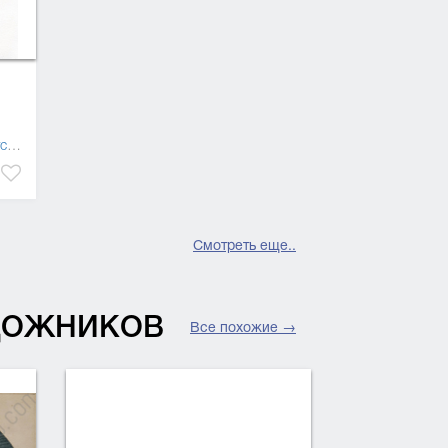
в)
,
концептуальное искусство
Смотреть еще..
УДОЖНИКОВ
Все похожие →