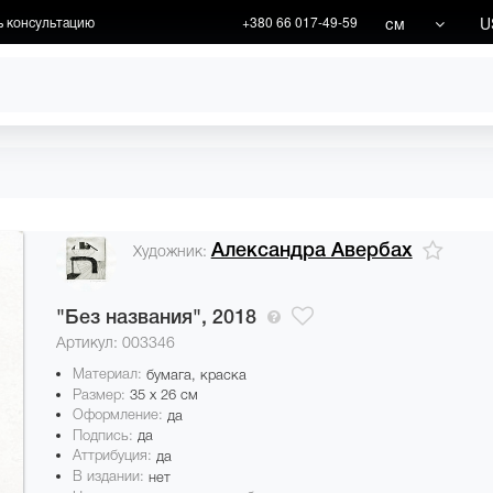
см
U
ь консультацию
+380 66 017-49-59
ХУДОЖНИКИ
АКЦИИ
Александра Авербах
Художник:
"Без названия",
2018
Артикул: 003346
Материал:
бумага, краска
Размер:
35 x 26 см
Оформление:
да
Подпись:
да
Аттрибуция:
да
В издании:
нет