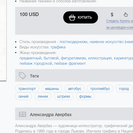
Название техники и способа изготовления:
100 USD
КУПИТЬ
Следить
Купить 
за ценой
один кли
Стиль произведения :
постмодернизм
,
наивное искусство (наив
Виды искусства:
графика
Жанр произведения:
предметный
,
бытовой
,
фигуративизм
,
иллюстрация
,
карикатур
пейзаж городской
,
пейзаж фрагмент
Теги
транспорт
машины
автобус
троллейбус
город
синий
линии
штрихи
формы
Александра Авербах
Александра Авербах — художница-иллюстратор, графический ди
Родилась в 1995 году в городе Львове. Изучала графику в Наци