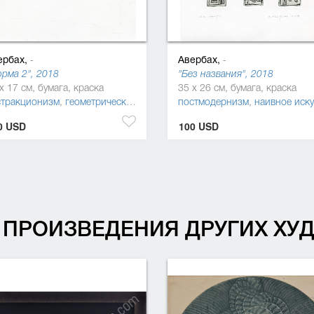
ербах,
Авербах,
-
-
рма 2", 2018
"Без названия", 2018
x 17 см, бумага, краска
35 x 26 см, бумага, краска
стракционизм
,
геометрический абстракционизм
постмодернизм
,
постмодернизм
,
наивное искусство (наи
0 USD
100 USD
ПРОИЗВЕДЕНИЯ ДРУГИХ Х