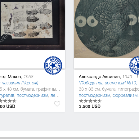
вел Маков,
Александр Аксинин,
1958
1949 - 19
 названия (Чертеж)
38.5 x 48 см, бумага, графитный карандаш, краска
гуратив
,
постмодернизм
,
леттризм
постмодернизм
,
сюрреализм
000 USD
3.500 USD