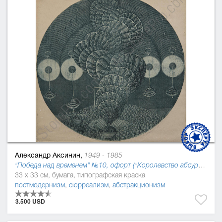
Александр Аксинин,
1949 - 1985
"Победа над временем" №10, офорт ("Королевство абсурдов Джонатана Свифта"), 1978
33 x 33 см, бумага, типографская краска
постмодернизм
,
сюрреализм
,
абстракционизм
3.500 USD