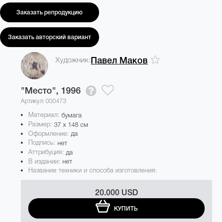
Заказать репродукцию
Заказать авторский вариант
Художник:
Павел Маков
"Место",
1996
Артикул: 000473
Материал:
бумага
Размер:
37 x 148 см
Оформление:
да
Подпись:
нет
Аттрибуция:
да
В издании:
нет
Название техники и способа изготовления:
20.000 USD
КУПИТЬ