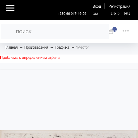
Вход
Регистрация
см
USD
RU
+380 66 017-49-59
00
→
→
→
Главная
Произведения
Графика
"Место"
Проблемы с определением страны