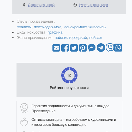
Следить за ценой
Купить в один клик
Стиль произведения :
реализм
,
постмодернизм
,
монохромная живопись
Виды искусства:
графика
Жанр произведения:
пейзаж городской
,
пейзаж
10
Рейтинг популярности
Гарантия подлинности и документы на каждое
Произведение.
Оптимальная цена – мы работаем с художниками и
имеем свою большую коллекцию