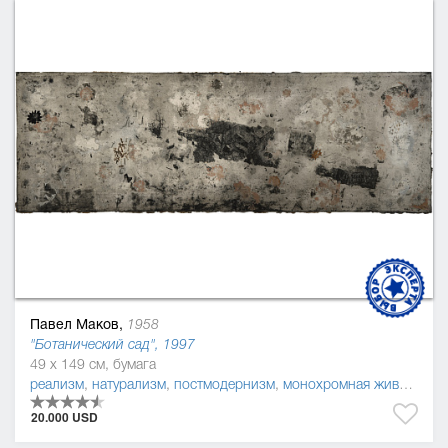
Павел Маков,
1958
"Ботанический сад", 1997
49 x 149 см, бумага
реализм
,
натурализм
,
постмодернизм
,
монохромная живопись
20.000 USD