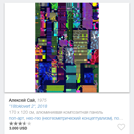
Алексей Сай,
1975
"18tokiovert 2", 2018
170 x 120 см, алюминиевая композитная панель
поп-арт
,
нео-гео (неогеометрический концептуализм)
,
постмодернизм
3.000 USD