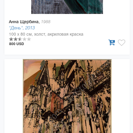
Анна Щербина,
1988
"День", 2013
100 x 80 см, холст, акриловая краска
800 USD