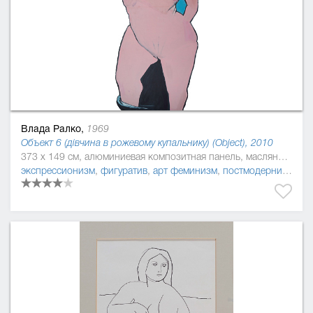
Влада Ралко,
1969
Объект 6 (дівчина в рожевому купальнику) (Object), 2010
373 x 149 см, алюминиевая композитная панель, масляная краска
экспрессионизм
,
фигуратив
,
арт феминизм
,
постмодернизм