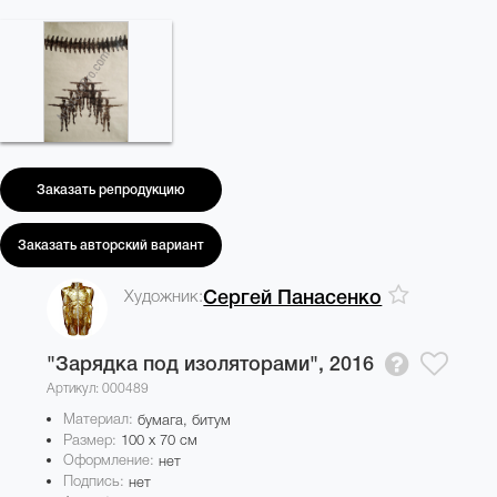
Заказать репродукцию
Заказать авторский вариант
Художник:
Сергей Панасенко
"Зарядка под изоляторами",
2016
Артикул: 000489
Материал:
бумага, битум
Размер:
100 x 70 см
Оформление:
нет
Подпись:
нет