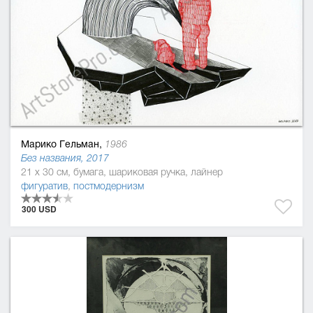
Марико Гельман,
1986
Без названия, 2017
21 x 30 см, бумага, шариковая ручка, лайнер
фигуратив
,
постмодернизм
300 USD