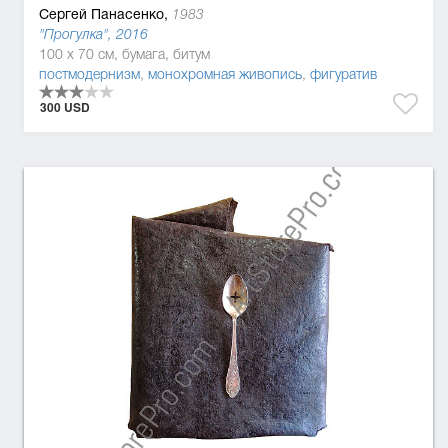
Сергей Панасенко,
1983
"Прогулка", 2016
100 x 70 см, бумага, битум
постмодернизм
,
монохромная живопись
,
фигуратив
300 USD