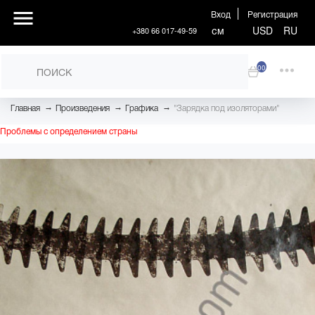
Вход
Регистрация
см
USD
RU
+380 66 017-49-59
00
→
→
→
Главная
Произведения
Графика
"Зарядка под изоляторами"
Проблемы с определением страны