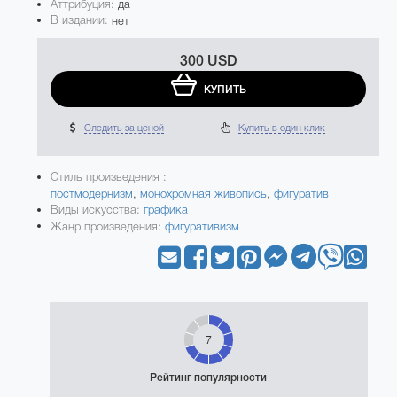
Аттрибуция:
да
В издании:
нет
300 USD
КУПИТЬ
Следить за ценой
Купить в один клик
Стиль произведения :
постмодернизм
,
монохромная живопись
,
фигуратив
Виды искусства:
графика
Жанр произведения:
фигуративизм
7
Рейтинг популярности