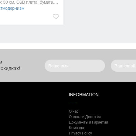
40 x 30 см, OSB плита, бумага, лак, масляная краска
стмодернизм
м
 скидках!
INFORMATION
О нас
Оплата и Доставка
Документы и Гарантии
Команда
Privacy Policy