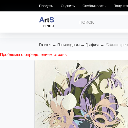
Продать
Оценить
Опубликовать
Получит
ПРОИЗВЕДЕНИЯ
→
→
→
Главная
Произведения
Графика
"Свіжість троя
Проблемы с определением страны