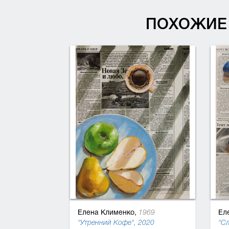
ПОХОЖИЕ 
Елена Клименко,
Ел
1969
"Утренний Кофе", 2020
"С