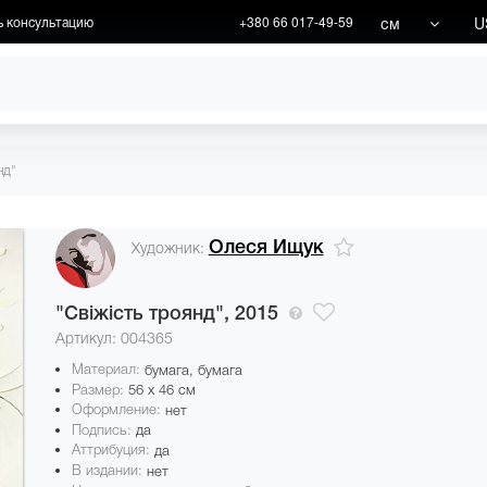
см
U
ь консультацию
+380 66 017-49-59
ХУДОЖНИКИ
АКЦИИ
нд"
Олеся Ищук
Художник:
"Свіжість троянд",
2015
Артикул: 004365
Материал:
бумага, бумага
Размер:
56 x 46 см
Оформление:
нет
Подпись:
да
Аттрибуция:
да
В издании:
нет