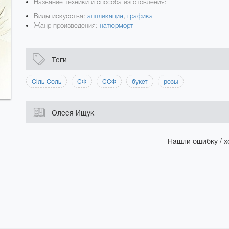
Название техники и способа изготовления:
Виды искусства:
аппликация
,
графика
Жанр произведения:
натюрморт
Теги
Сіль-Соль
СФ
ССФ
букет
розы
Олеся Ищук
Нашли ошибку / х