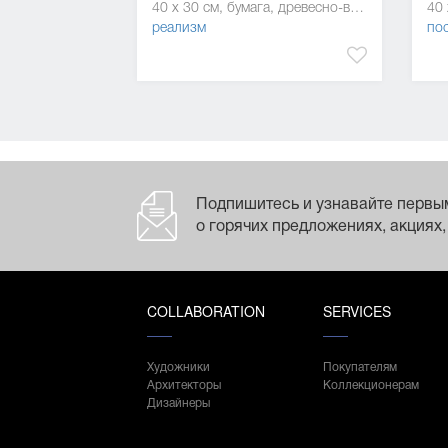
40 x 30 см, бумага, древесно-волокнистая плита (ДВП), бумага, лак, масляная краска
реализм
по
Подпишитесь и узнавайте первы
о горячих предложениях, акциях,
COLLABORATION
SERVICES
Художники
Покупателям
Архитекторы
Коллекционерам
Дизайнеры