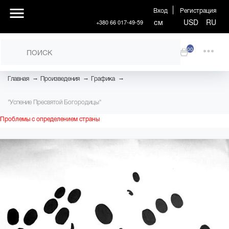
Вход
Регистрация
см
USD
RU
+380 66 017-49-59
00
→
→
→
Главная
Произведения
Графика
"Успение Пресвятой Богородицы"
Проблемы с определением страны