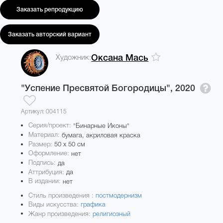
Заказать репродукцию
Заказать авторский вариант
Художник:
Оксана Мась
"Успение Пресвятой Богородицы",
2020
Артикул: 004115
Серия/проект:
"Бинарные Иконы"
Материал:
бумага, акриловая краска
Размер:
50 x 50 см
Оформление:
нет
Подпись:
да
Аттрибуция:
да
В издании:
нет
Стиль произведения :
постмодернизм
Виды искусства:
графика
Жанр произведения:
религиозный