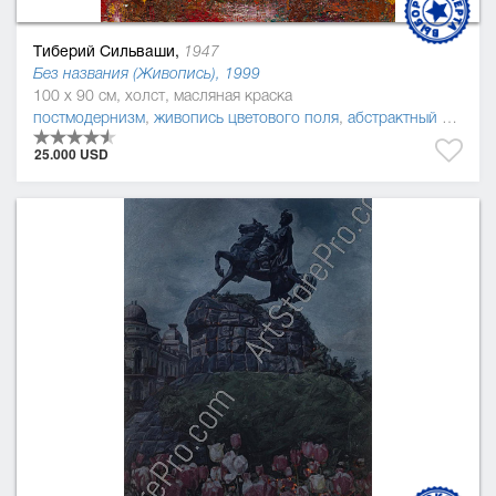
Тиберий Сильваши,
1947
Без названия (Живопись), 1999
100 x 90 см, холст, масляная краска
постмодернизм
,
живопись цветового поля
,
абстрактный экспрессионизм
25.000 USD