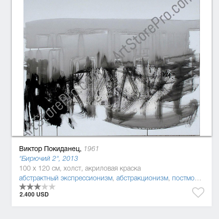
Виктор Покиданец,
1961
"Бирючий 2", 2013
100 x 120 см, холст, акриловая краска
абстрактный экспрессионизм
,
абстракционизм
,
постмодернизм
2.400 USD