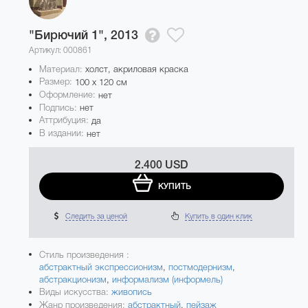
"Бирючий 1",
2013
Артикул: 000861
Материал:
холст, акриловая краска
Размер:
100 x 120 см
Оформление:
нет
Подпись:
нет
Аттрибуция:
да
В издании:
нет
2.400 USD
КУПИТЬ
Следить за ценой
Купить в один клик
Стиль произведения :
абстрактный экспрессионизм
,
постмодернизм
,
абстракционизм
,
информализм (информель)
Виды искусства:
живопись
Жанр произведения:
абстрактный
,
пейзаж