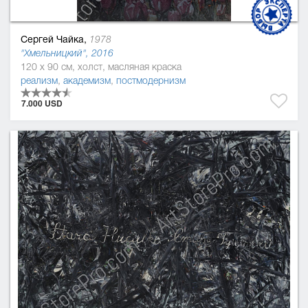
Сергей Чайка,
1978
"Хмельницкий", 2016
120 x 90 см, холст, масляная краска
реализм
,
академизм
,
постмодернизм
7.000 USD