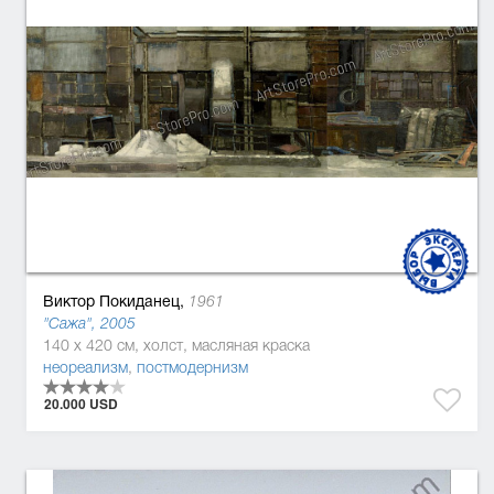
Виктор Покиданец,
1961
"Сажа", 2005
140 x 420 см, холст, масляная краска
неореализм
,
постмодернизм
20.000 USD