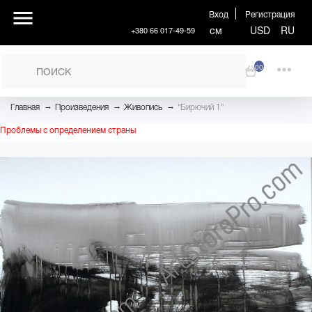
Вход
Регистрация
см
USD
RU
+380 66 017-49-59
00
→
→
→
Главная
Произведения
Живопись
"Бирючий 1"
Проблемы с определением страны