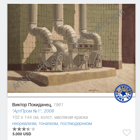
Виктор Покиданец,
1961
"АртПром №1", 2008
102 x 144 см, холст, масляная краска
неореализм
,
тонализм
,
постмодернизм
5.000 USD